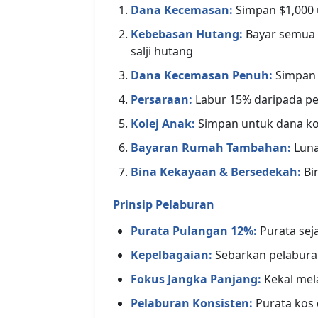
Dana Kecemasan:
Simpan $1,000
Kebebasan Hutang:
Bayar semua 
salji hutang
Dana Kecemasan Penuh:
Simpan 
Persaraan:
Labur 15% daripada pe
Kolej Anak:
Simpan untuk dana ko
Bayaran Rumah Tambahan:
Luna
Bina Kekayaan & Bersedekah:
Bi
Prinsip Pelaburan
Purata Pulangan 12%:
Purata sej
Kepelbagaian:
Sebarkan pelabura
Fokus Jangka Panjang:
Kekal mel
Pelaburan Konsisten:
Purata kos 