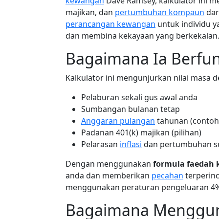
kewangan
Dave Ramsey, kalkulator ini 
majikan, dan
pertumbuhan kompaun
dar
perancangan kewangan
untuk individu 
dan membina kekayaan yang berkekalan
Bagaimana Ia Berfun
Kalkulator ini mengunjurkan nilai mas
Pelaburan sekali gus awal anda
Sumbangan bulanan tetap
Anggaran pulangan
tahunan (contoh
Padanan 401(k) majikan (pilihan)
Pelarasan
inflasi
dan pertumbuhan 
Dengan menggunakan
formula faedah
anda dan memberikan
pecahan
terperin
menggunakan peraturan pengeluaran 4
Bagaimana Mengguna