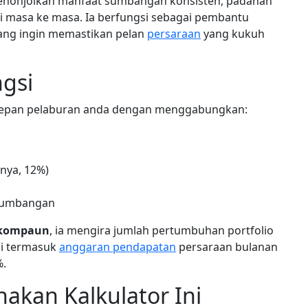
menonjolkan manfaat sumbangan konsisten, padanan
i masa ke masa. Ia berfungsi sebagai pembantu
yang ingin memastikan pelan
persaraan
yang kukuh
.
gsi
a depan pelaburan anda dengan menggabungkan:
nya, 12%)
sumbangan
 kompaun
, ia mengira jumlah pertumbuhan portfolio
ci termasuk
anggaran pendapatan
persaraan bulanan
%.
kan Kalkulator Ini