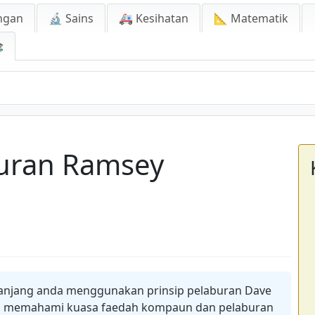
ngan
🔬 Sains
🚑 Kesihatan
📐 Matematik

buran Ramsey
anjang anda menggunakan prinsip pelaburan Dave
da memahami kuasa faedah kompaun dan pelaburan