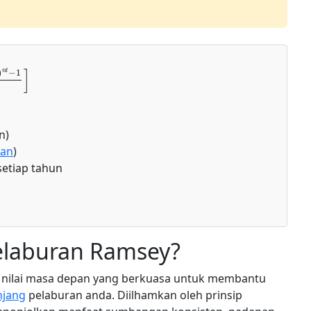
]
n)
han
)
etiap tahun
elaburan Ramsey?
t nilai masa depan yang berkuasa untuk membantu
njang
pelaburan anda. Diilhamkan oleh prinsip