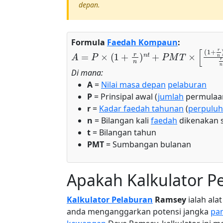
depan.
Formula
Faedah Kompaun
:
A
=
P
×
(
1
+
r
n
)
n
t
+
P
M
T
×
[
(
1
+
r
n
)
n
t
−
1
r
n
Di mana:
A
=
Nilai masa depan
pelaburan
P
= Prinsipal awal (
jumlah
permulaa
r
=
Kadar faedah tahunan
(
perpulu
n
= Bilangan kali
faedah
dikenakan s
t
= Bilangan tahun
PMT
= Sumbangan bulanan
Apakah Kalkulator P
Kalkulator Pelaburan
Ramsey
ialah ala
anda menganggarkan potensi jangka
pa