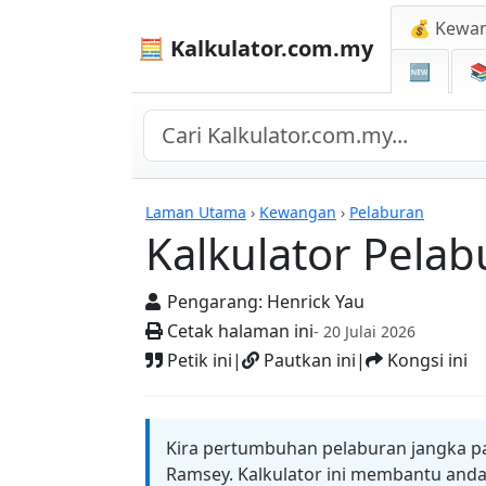
💰 Kewa
🧮 Kalkulator.com.my
🆕

Kalkulator
Laman Utama
›
Kewangan
›
Pelaburan
Kalkulator Pela
Pengarang:
Henrick Yau
Cetak halaman ini
- 20 Julai 2026
Petik ini
|
Pautkan ini
|
Kongsi ini
Kira pertumbuhan pelaburan jangka p
Ramsey. Kalkulator ini membantu an