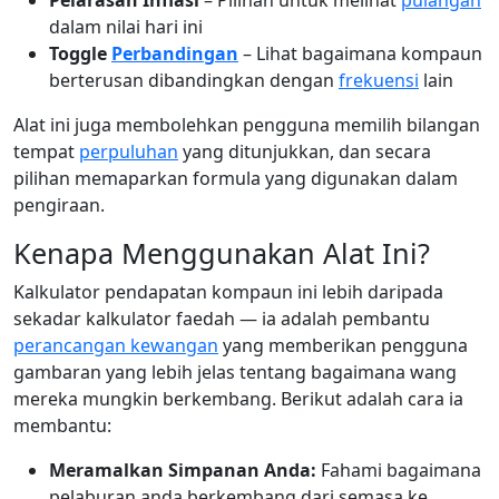
Pelarasan Inflasi
– Pilihan untuk melihat
pulangan
dalam nilai hari ini
Toggle
Perbandingan
– Lihat bagaimana kompaun
berterusan dibandingkan dengan
frekuensi
lain
Alat ini juga membolehkan pengguna memilih bilangan
tempat
perpuluhan
yang ditunjukkan, dan secara
pilihan memaparkan formula yang digunakan dalam
pengiraan.
Kenapa Menggunakan Alat Ini?
Kalkulator pendapatan kompaun ini lebih daripada
sekadar kalkulator faedah — ia adalah pembantu
perancangan kewangan
yang memberikan pengguna
gambaran yang lebih jelas tentang bagaimana wang
mereka mungkin berkembang. Berikut adalah cara ia
membantu:
Meramalkan Simpanan Anda:
Fahami bagaimana
pelaburan anda berkembang dari semasa ke