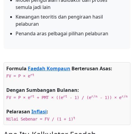
Model penguraian radioaktif dan proses
semula jadi lain
Kewangan teoritis dan pengiraan hasil
pelaburan
Penanda aras pelbagai pilihan pelaburan
Formula
Faedah Kompaun
Berterusan Asas:
rt
FV = P × e
Dengan Sumbangan Bulanan:
rt
rt
r/n
r/n
FV = P × e
+ PMT × ((e
- 1) / (e
- 1)) × e
Pelarasan
Inflasi
:
t
Nilai Sebenar = FV / (1 + i)