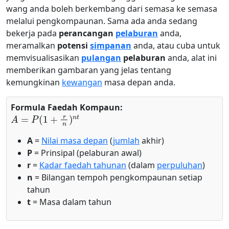
wang anda boleh berkembang dari semasa ke semasa
melalui pengkompaunan. Sama ada anda sedang
bekerja pada
perancangan
pelaburan
anda,
meramalkan
potensi
simpanan
anda, atau cuba untuk
memvisualisasikan
pulangan
pelaburan
anda, alat ini
memberikan gambaran yang jelas tentang
kemungkinan
kewangan
masa depan anda.
Formula Faedah Kompaun:
A
=
P
(
1
+
r
n
)
n
t
A
=
Nilai masa depan
(
jumlah
akhir)
P
= Prinsipal (pelaburan awal)
r
=
Kadar faedah tahunan
(dalam
perpuluhan
)
n
= Bilangan tempoh pengkompaunan setiap
tahun
t
= Masa dalam tahun