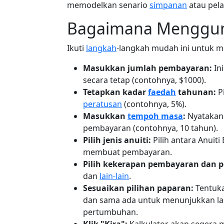
memodelkan senario
simpanan
atau pela
Bagaimana Menggun
Ikuti
langkah
-langkah mudah ini untuk me
Masukkan jumlah pembayaran:
In
secara tetap (contohnya, $1000).
Tetapkan kadar
faedah
tahunan:
Pi
peratusan
(contohnya, 5%).
Masukkan
tempoh masa
:
Nyatakan
pembayaran (contohnya, 10 tahun).
Pilih jenis anuiti:
Pilih antara Anuiti
membuat pembayaran.
Pilih kekerapan pembayaran dan
dan
lain-lain
.
Sesuaikan pilihan paparan:
Tentuk
dan sama ada untuk menunjukkan lan
pertumbuhan.