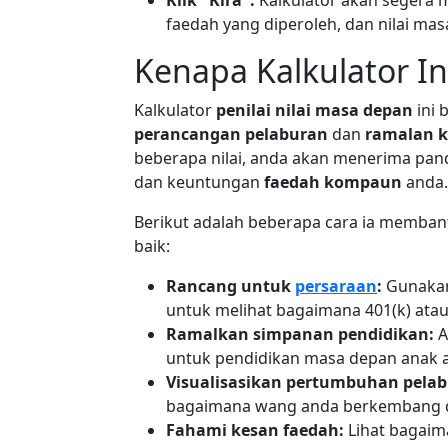
Klik "Kira":
Kalkulator akan segera
faedah yang diperoleh, dan nilai ma
Kenapa Kalkulator I
Kalkulator
penilai nilai masa depan
ini 
perancangan pelaburan
dan
ramalan 
beberapa nilai, anda akan menerima pan
dan keuntungan
faedah kompaun
anda.
Berikut adalah beberapa cara ia memba
baik:
Rancang untuk
persaraan
:
Gunakan
untuk melihat bagaimana 401(k) at
Ramalkan simpanan pendidikan:
A
untuk pendidikan masa depan anak 
Visualisasikan pertumbuhan pelab
bagaimana wang anda berkembang d
Fahami kesan faedah:
Lihat bagai