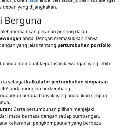
 menunjukkan
hasil
anda, termasuk jumlah sumbangan,
sa depan yang dijangkakan.
ni Berguna
boleh memainkan peranan penting dalam
kewangan
anda. Dengan memasukkan hanya
dangan yang jelas tentang
pertumbuhan portfolio
ntu anda membuat keputusan kewangan yang lebih
 ia sebagai
kalkulator pertumbuhan simpanan
au IRA anda mungkin berkembang.
nggarkan berapa banyak yang anda akan simpan
anda.
uran:
Carta pertumbuhan pilihan menjejaki
ari masa ke masa dengan setiap sumbangan.
mana kekerapan pengkompaunan yang berbeza