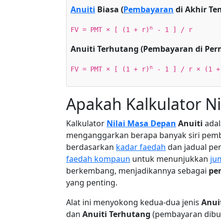
Anuiti
Biasa (
Pembayaran
di Akhir Te
n
FV = PMT × [ (1 + r)
- 1 ] / r
Anuiti Terhutang (Pembayaran di Pe
n
FV = PMT × [ (1 + r)
- 1 ] / r × (1 +
Apakah Kalkulator Ni
Kalkulator
Nilai Masa Depan
Anuiti
adal
menganggarkan berapa banyak siri pemba
berdasarkan
kadar faedah
dan jadual pe
faedah kompaun
untuk menunjukkan
ju
berkembang, menjadikannya sebagai
pe
yang penting.
Alat ini menyokong kedua-dua jenis
Anui
dan
Anuiti Terhutang
(pembayaran dibuat