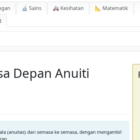
ngan
🔬 Sains
🚑 Kesihatan
📐 Matematik

epan Anuiti
sa Depan Anuiti
ala (anuitas) dari semasa ke semasa, dengan mengambil
ran.