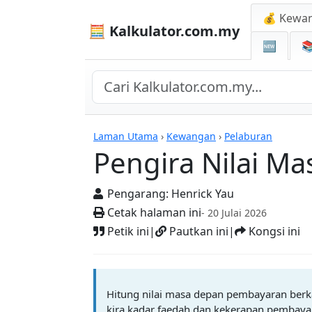
💰 Kewa
🧮 Kalkulator.com.my
🆕

Pengira Nilai Masa D
Laman Utama
›
Kewangan
›
Pelaburan
Pengira Nilai Ma
Pengarang:
Henrick Yau
Cetak halaman ini
- 20 Julai 2026
Petik ini
|
Pautkan ini
|
Kongsi ini
Hitung nilai masa depan pembayaran berk
kira kadar faedah dan kekerapan pembaya