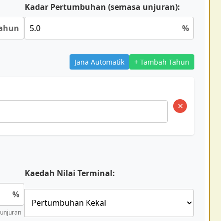
Kadar Pertumbuhan (semasa unjuran):
ahun
%
Jana Automatik
+ Tambah Tahun
×
Kaedah Nilai Terminal:
%
unjuran