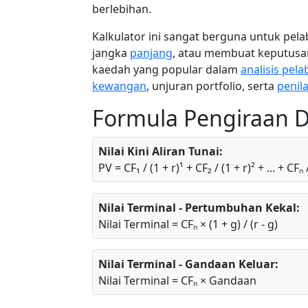
berlebihan.
Kalkulator ini sangat berguna untuk pela
jangka
panjang
, atau membuat keputusa
kaedah yang popular dalam
analisis pel
kewangan
, unjuran portfolio, serta
penil
Formula Pengiraan 
Nilai Kini Aliran Tunai:
PV = CF₁ / (1 + r)¹ + CF₂ / (1 + r)² + ... + CFₙ 
Nilai Terminal - Pertumbuhan Kekal:
Nilai Terminal = CFₙ × (1 + g) / (r - g)
Nilai Terminal - Gandaan Keluar:
Nilai Terminal = CFₙ × Gandaan