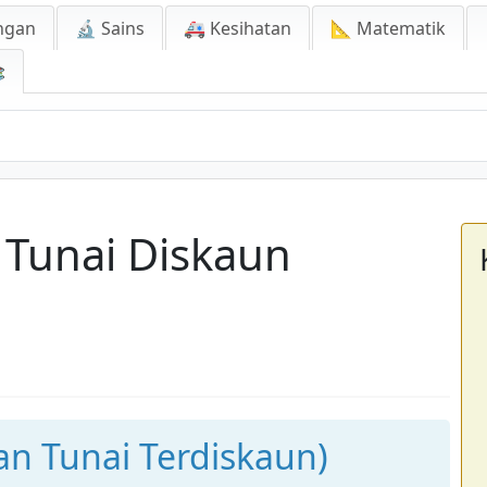
ngan
🔬 Sains
🚑 Kesihatan
📐 Matematik

n Tunai Diskaun
ran Tunai Terdiskaun)