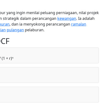
bur yang ingin menilai peluang perniagaan, nilai projek
n strategik dalam perancangan
kewangan
. Ia adalah
aburan
, dan ia menyokong perancangan
ramalan
aian
pulangan
pelaburan.
DCF
/ (1 + r)ⁿ