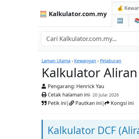
💰 Kewa
🧮 Kalkulator.com.my
🆕

Kalkulator
Laman Utama
›
Kewangan
›
Pelaburan
Kalkulator Alira
Pengarang:
Henrick Yau
Cetak halaman ini
- 20 Julai 2026
Petik ini
|
Pautkan ini
|
Kongsi ini
Kalkulator DCF (Ali