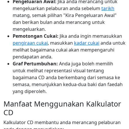
Pengeluaran Awal:
Jika anda merancang untuk
mengeluarkan pelaburan anda sebelum
tarikh
matang, semak pilihan "Kira Pengeluaran Awal"
dan berikan bulan anda merancang untuk
mengeluarkan.
Pemotongan Cukai:
Jika anda ingin memasukkan
pengiraan cukai
, masukkan
kadar cukai
anda untuk
melihat bagaimana cukai akan mempengaruhi
pendapatan anda.
Graf Pertumbuhan:
Anda juga boleh memilih
untuk melihat representasi visual tentang
bagaimana CD anda berkembang dari semasa ke
semasa, menunjukkan kedua-dua baki dan faedah
yang diperoleh.
Manfaat Menggunakan Kalkulator
CD
Kalkulator CD membantu anda merancang pelaburan