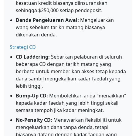
kesatuan kredit biasanya diinsuranskan
sehingga $250,000 setiap pendeposit.
Denda Pengeluaran Awal:
Mengeluarkan
wang sebelum tarikh matang biasanya
dikenakan denda.
Strategi CD
CD Laddering:
Sebarkan pelaburan di seluruh
beberapa CD dengan tarikh matang yang
berbeza untuk memberikan akses tetap kepada
dana sambil mengekalkan kadar faedah yang
lebih tinggi.
Bump-Up CD:
Membolehkan anda "menaikkan"
kepada kadar faedah yang lebih tinggi sekali
semasa tempoh jika kadar meningkat.
No-Penalty CD:
Menawarkan fleksibiliti untuk
mengeluarkan dana tanpa denda, tetapi
biasanya datang dengan kadar faedah yang