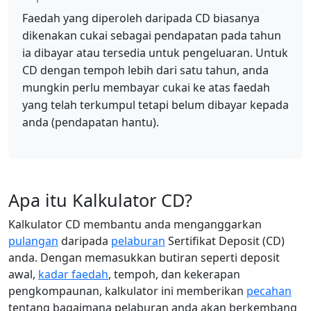
Faedah yang diperoleh daripada CD biasanya
dikenakan cukai sebagai pendapatan pada tahun
ia dibayar atau tersedia untuk pengeluaran. Untuk
CD dengan tempoh lebih dari satu tahun, anda
mungkin perlu membayar cukai ke atas faedah
yang telah terkumpul tetapi belum dibayar kepada
anda (pendapatan hantu).
Apa itu Kalkulator CD?
Kalkulator CD membantu anda menganggarkan
pulangan
daripada
pelaburan
Sertifikat Deposit (CD)
anda. Dengan memasukkan butiran seperti deposit
awal,
kadar faedah
, tempoh, dan kekerapan
pengkompaunan, kalkulator ini memberikan
pecahan
tentang bagaimana pelaburan anda akan berkembang