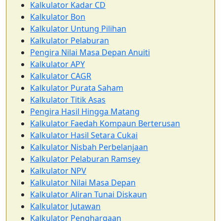
Kalkulator Kadar CD
Kalkulator Bon
Kalkulator Untung Pilihan
Kalkulator Pelaburan
Pengira Nilai Masa Depan Anuiti
Kalkulator APY
Kalkulator CAGR
Kalkulator Purata Saham
Kalkulator Titik Asas
Pengira Hasil Hingga Matang
Kalkulator Faedah Kompaun Berterusan
Kalkulator Hasil Setara Cukai
Kalkulator Nisbah Perbelanjaan
Kalkulator Pelaburan Ramsey
Kalkulator NPV
Kalkulator Nilai Masa Depan
Kalkulator Aliran Tunai Diskaun
Kalkulator Jutawan
Kalkulator Penghargaan