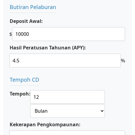
Butiran Pelaburan
Deposit Awal:
$
Hasil Peratusan Tahunan (APY):
%
Tempoh CD
Tempoh:
Kekerapan Pengkompaunan: