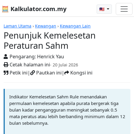
🧮 Kalkulator.com.my
🇲🇾
Kalkulator
Laman Utama
›
Kewangan
›
Kewangan Lain
Penunjuk Kemelesetan
Peraturan Sahm
Pengarang:
Henrick Yau
Cetak halaman ini
- 20 Julai 2026
Petik ini
|
Pautkan ini
|
Kongsi ini
Indikator Kemelesetan Sahm Rule menandakan
permulaan kemelesetan apabila purata bergerak tiga
bulan kadar pengangguran meningkat sebanyak 0.5
mata peratus atau lebih berbanding minimum dalam 12
bulan sebelumnya.