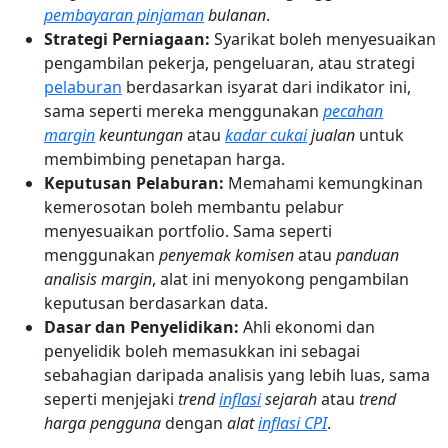
pembayaran pinjaman
bulanan
.
Strategi Perniagaan:
Syarikat boleh menyesuaikan
pengambilan pekerja, pengeluaran, atau strategi
pelaburan
berdasarkan isyarat dari indikator ini,
sama seperti mereka menggunakan
pecahan
margin
keuntungan
atau
kadar cukai
jualan
untuk
membimbing penetapan harga.
Keputusan Pelaburan:
Memahami kemungkinan
kemerosotan boleh membantu pelabur
menyesuaikan portfolio. Sama seperti
menggunakan
penyemak komisen
atau
panduan
analisis margin
, alat ini menyokong pengambilan
keputusan berdasarkan data.
Dasar dan Penyelidikan:
Ahli ekonomi dan
penyelidik boleh memasukkan ini sebagai
sebahagian daripada analisis yang lebih luas, sama
seperti menjejaki
trend
inflasi
sejarah
atau
trend
harga pengguna
dengan
alat
inflasi CPI
.