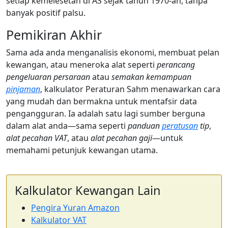
setiap kemelesetan di AS sejak tahun 1970-an, tanpa
banyak positif palsu.
Pemikiran Akhir
Sama ada anda menganalisis ekonomi, membuat pelan
kewangan, atau meneroka alat seperti
perancang
pengeluaran persaraan
atau
semakan kemampuan
pinjaman
, kalkulator Peraturan Sahm menawarkan cara
yang mudah dan bermakna untuk mentafsir data
pengangguran. Ia adalah satu lagi sumber berguna
dalam alat anda—sama seperti
panduan
peratusan
tip
,
alat pecahan VAT
, atau
alat pecahan gaji
—untuk
memahami petunjuk kewangan utama.
Kalkulator Kewangan Lain
Pengira Yuran Amazon
Kalkulator VAT