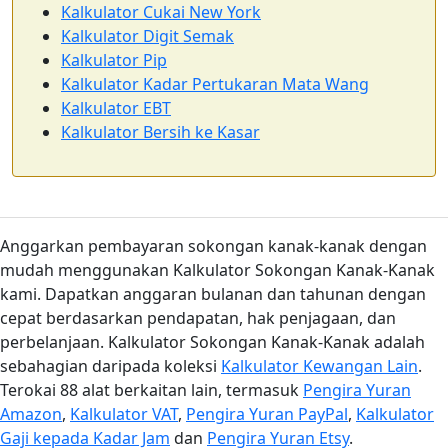
Kalkulator Cukai New York
Kalkulator Digit Semak
Kalkulator Pip
Kalkulator Kadar Pertukaran Mata Wang
Kalkulator EBT
Kalkulator Bersih ke Kasar
Anggarkan pembayaran sokongan kanak-kanak dengan
mudah menggunakan Kalkulator Sokongan Kanak-Kanak
kami. Dapatkan anggaran bulanan dan tahunan dengan
cepat berdasarkan pendapatan, hak penjagaan, dan
perbelanjaan. Kalkulator Sokongan Kanak-Kanak adalah
sebahagian daripada koleksi
Kalkulator Kewangan Lain
.
Terokai 88 alat berkaitan lain, termasuk
Pengira Yuran
Amazon
,
Kalkulator VAT
,
Pengira Yuran PayPal
,
Kalkulator
Gaji kepada Kadar Jam
dan
Pengira Yuran Etsy
.