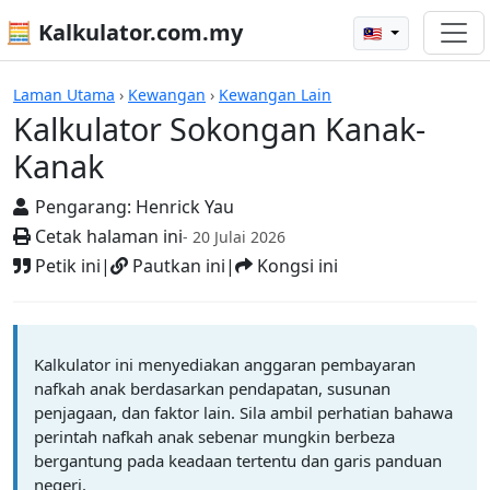
🧮 Kalkulator.com.my
🇲🇾
Kalkulator
Laman Utama
›
Kewangan
›
Kewangan Lain
Kalkulator Sokongan Kanak-
Kanak
Pengarang:
Henrick Yau
Cetak halaman ini
- 20 Julai 2026
Petik ini
|
Pautkan ini
|
Kongsi ini
Kalkulator ini menyediakan anggaran pembayaran
nafkah anak berdasarkan pendapatan, susunan
penjagaan, dan faktor lain. Sila ambil perhatian bahawa
perintah nafkah anak sebenar mungkin berbeza
bergantung pada keadaan tertentu dan garis panduan
negeri.