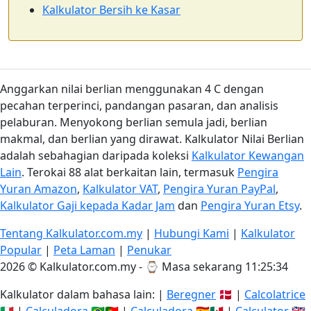
Kalkulator Bersih ke Kasar
Anggarkan nilai berlian menggunakan 4 C dengan
pecahan terperinci, pandangan pasaran, dan analisis
pelaburan. Menyokong berlian semula jadi, berlian
makmal, dan berlian yang dirawat. Kalkulator Nilai Berlian
adalah sebahagian daripada koleksi
Kalkulator Kewangan
Lain
. Terokai 88 alat berkaitan lain, termasuk
Pengira
Yuran Amazon
,
Kalkulator VAT
,
Pengira Yuran PayPal
,
Kalkulator Gaji kepada Kadar Jam
dan
Pengira Yuran Etsy
.
Tentang Kalkulator.com.my
|
Hubungi Kami
|
Kalkulator
Popular
|
Peta Laman
|
Penukar
2026 © Kalkulator.com.my - ⌚
Masa sekarang 11:25:34
Kalkulator dalam bahasa lain: |
Beregner
🇩🇰 |
Calcolatrice