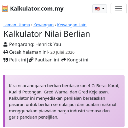
🧮 Kalkulator.com.my
🇲🇾
Kalkulator
Laman Utama
›
Kewangan
›
Kewangan Lain
Kalkulator Nilai Berlian
Pengarang:
Henrick Yau
Cetak halaman ini
- 20 Julai 2026
Petik ini
|
Pautkan ini
|
Kongsi ini
Kira nilai anggaran berlian berdasarkan 4 C: Berat Karat,
Kualiti Potongan, Gred Warna, dan Gred Kejelasan.
Kalkulator ini menyediakan penilaian berasaskan
pasaran untuk berlian semula jadi dan buatan makmal
menggunakan piawaian harga industri semasa dan
garis panduan pensijilan.