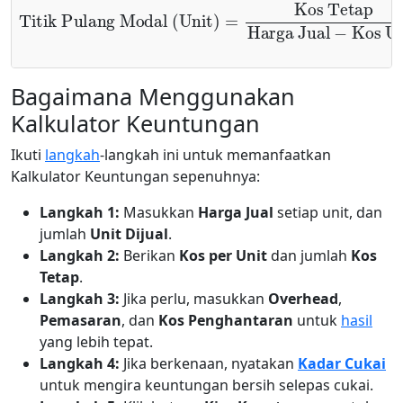
Titik Pulang Modal (Unit)
Harga Jual
−
Kos Unit
=
Kos Tetap
Bagaimana Menggunakan
Kalkulator Keuntungan
Ikuti
langkah
-langkah ini untuk memanfaatkan
Kalkulator Keuntungan sepenuhnya:
Langkah 1:
Masukkan
Harga Jual
setiap unit, dan
jumlah
Unit Dijual
.
Langkah 2:
Berikan
Kos per Unit
dan jumlah
Kos
Tetap
.
Langkah 3:
Jika perlu, masukkan
Overhead
,
Pemasaran
, dan
Kos Penghantaran
untuk
hasil
yang lebih tepat.
Langkah 4:
Jika berkenaan, nyatakan
Kadar Cukai
untuk mengira keuntungan bersih selepas cukai.