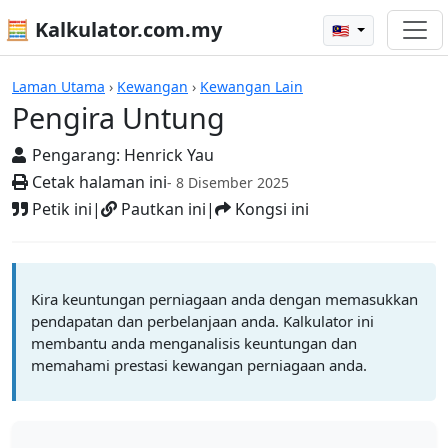
🧮 Kalkulator.com.my
🇲🇾
Pengira Untung
Laman Utama
›
Kewangan
›
Kewangan Lain
Pengira Untung
Pengarang:
Henrick Yau
Cetak halaman ini
- 8 Disember 2025
Petik ini
|
Pautkan ini
|
Kongsi ini
Kira keuntungan perniagaan anda dengan memasukkan
pendapatan dan perbelanjaan anda. Kalkulator ini
membantu anda menganalisis keuntungan dan
memahami prestasi kewangan perniagaan anda.