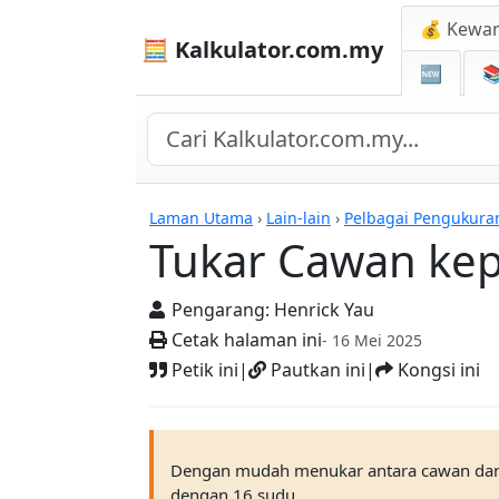
💰 Kewa
🧮 Kalkulator.com.my
🆕

Kalkulator
Laman Utama
›
Lain-lain
›
Pelbagai Pengukura
Tukar Cawan ke
Pengarang:
Henrick Yau
Cetak halaman ini
- 16 Mei 2025
Petik ini
|
Pautkan ini
|
Kongsi ini
Dengan mudah menukar antara cawan da
dengan 16 sudu.