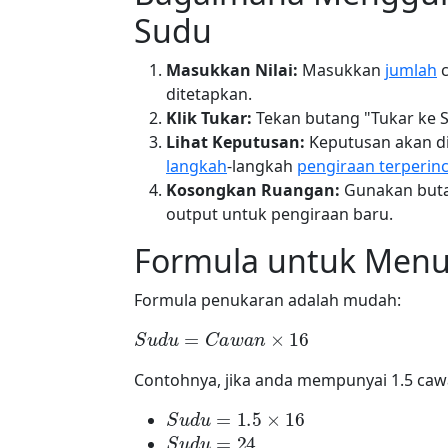
Sudu
Masukkan Nilai:
Masukkan
jumlah
c
ditetapkan.
Klik Tukar:
Tekan butang "Tukar ke S
Lihat Keputusan:
Keputusan akan di
langkah
-langkah
pengiraan terperinc
Kosongkan Ruangan:
Gunakan buta
output untuk pengiraan baru.
Formula untuk Menu
Formula penukaran adalah mudah:
S
u
d
u
=
C
a
w
a
n
×
16
Contohnya, jika anda mempunyai 1.5 caw
S
u
d
u
=
1.5
×
16
S
u
d
u
=
24