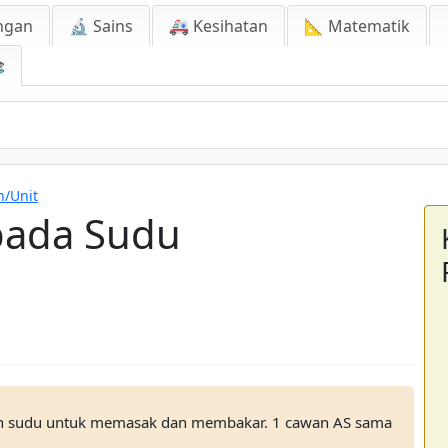
ngan
🔬 Sains
🚑 Kesihatan
📐 Matematik

n/Unit
pada Sudu
n sudu untuk memasak dan membakar. 1 cawan AS sama