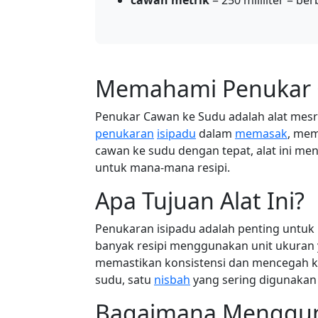
cawan metrik
= 250 mililiter = b
Memahami Penukar 
Penukar Cawan ke Sudu adalah alat me
penukaran
isipadu
dalam
memasak
, mem
cawan ke sudu dengan tepat, alat ini m
untuk mana-mana resipi.
Apa Tujuan Alat Ini?
Penukaran isipadu adalah penting untu
banyak resipi menggunakan unit ukuran
memastikan konsistensi dan mencegah k
sudu, satu
nisbah
yang sering digunakan 
Bagaimana Menggun