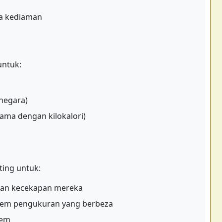
ga kediaman
untuk:
negara)
ma dengan kilokalori)
ing untuk:
an kecekapan mereka
stem pengukuran yang berbeza
tem