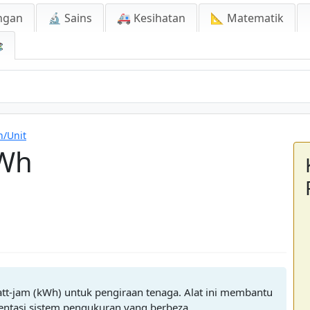
ngan
🔬 Sains
🚑 Kesihatan
📐 Matematik

n/Unit
kWh
tt-jam (kWh) untuk pengiraan tenaga. Alat ini membantu
tasi sistem pengukuran yang berbeza.