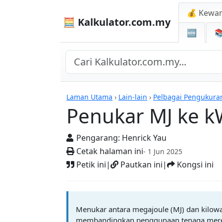
💰 Kewa
🧮 Kalkulator.com.my
🆕

Kalkulator
Laman Utama
›
Lain-lain
›
Pelbagai Pengukura
Penukar MJ ke 
Pengarang:
Henrick Yau
Cetak halaman ini
- 1 Jun 2025
Petik ini
|
Pautkan ini
|
Kongsi ini
Menukar antara megajoule (MJ) dan kilowa
membandingkan penggunaan tenaga meren