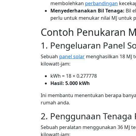
membolehkan
perbandingan
kecekap
Menyederhanakan Bil Tenaga:
Bil 
perlu untuk menukar nilai MJ untuk 
Contoh Penukaran M
1. Pengeluaran Panel So
Sebuah
panel solar
menghasilkan 18 MJ t
kilowatt-jam:
kWh = 18 × 0.277778
Hasil: 5.000 kWh
Ini membantu menentukan berapa banyak
rumah anda.
2. Penggunaan Tenaga 
Sebuah peralatan menggunakan 36 MJ te
kilowatt-jam: