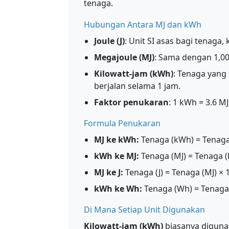
tenaga.
Hubungan Antara MJ dan kWh
Joule (J)
: Unit SI asas bagi tenaga,
Megajoule (MJ)
: Sama dengan 1,000
Kilowatt-jam (kWh)
: Tenaga yang 
berjalan selama 1 jam.
Faktor penukaran
: 1 kWh = 3.6 MJ
Formula Penukaran
MJ ke kWh:
Tenaga (kWh) = Tenaga 
kWh ke MJ:
Tenaga (MJ) = Tenaga (
MJ ke J:
Tenaga (J) = Tenaga (MJ) × 
kWh ke Wh:
Tenaga (Wh) = Tenaga 
Di Mana Setiap Unit Digunakan
Kilowatt-jam (kWh)
biasanya diguna