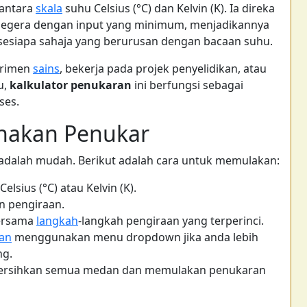
antara
skala
suhu Celsius (°C) dan Kelvin (K). Ia direka
segera dengan input yang minimum, menjadikannya
an sesiapa sahaja yang berurusan dengan bacaan suhu.
erimen
sains
, bekerja pada projek penyelidikan, atau
u,
kalkulator penukaran
ini berfungsi sebagai
ses.
akan Penukar
adalah mudah. Berikut adalah cara untuk memulakan:
lsius (°C) atau Kelvin (K).
 pengiraan.
bersama
langkah
-langkah pengiraan yang terperinci.
an
menggunakan menu dropdown jika anda lebih
ng.
rsihkan semua medan dan memulakan penukaran