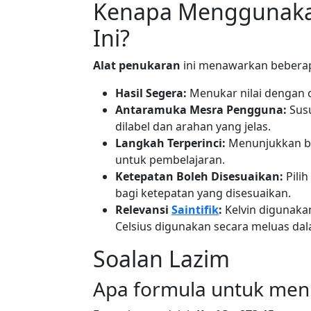
Kenapa Menggunakan
Ini?
Alat penukaran
ini menawarkan bebera
Hasil Segera:
Menukar nilai dengan c
Antaramuka Mesra Pengguna:
Sus
dilabel dan arahan yang jelas.
Langkah Terperinci:
Menunjukkan ba
untuk pembelajaran.
Ketepatan Boleh Disesuaikan:
Pili
bagi ketepatan yang disesuaikan.
Relevansi
Saintifik
:
Kelvin digunak
Celsius digunakan secara meluas da
Soalan Lazim
Apa formula untuk menu