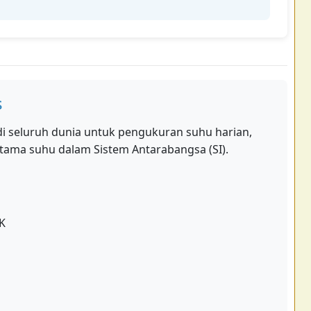
s
 di seluruh dunia untuk pengukuran suhu harian,
 utama suhu dalam Sistem Antarabangsa (SI).
 K