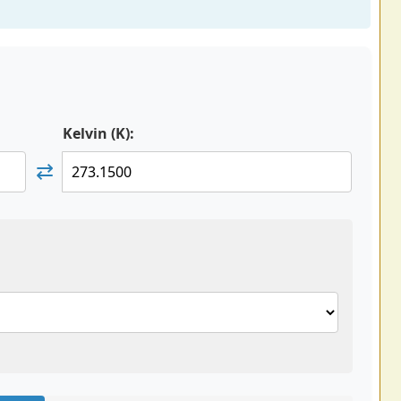
Kelvin (K):
⇄