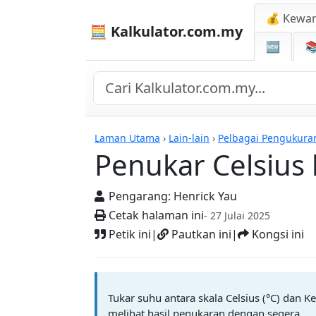
💰 Kewa
🧮 Kalkulator.com.my
🆕

Kalkulator
Laman Utama
›
Lain-lain
›
Pelbagai Pengukura
Penukar Celsius 
Pengarang:
Henrick Yau
Cetak halaman ini
- 27 Julai 2025
Petik ini
|
Pautkan ini
|
Kongsi ini
Tukar suhu antara skala Celsius (°C) dan
melihat hasil penukaran dengan segera.