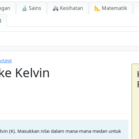
ngan
🔬 Sains
🚑 Kesihatan
📐 Matematik

n/Unit
ke Kelvin
 Kelvin (K). Masukkan nilai dalam mana-mana medan untuk