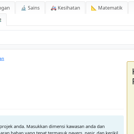
ngan
🔬 Sains
🚑 Kesihatan
📐 Matematik

an
k projek anda. Masukkan dimensi kawasan anda dan
ran bahan yang tepat termasuk pavers, pasir, dan kerikil.