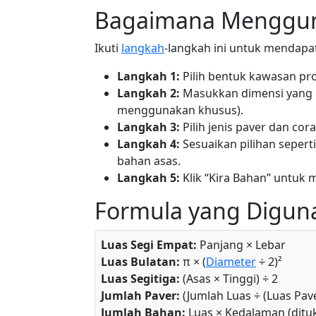
Bagaimana Mengguna
Ikuti
langkah
-langkah ini untuk mendapa
Langkah 1:
Pilih bentuk kawasan proj
Langkah 2:
Masukkan dimensi yang d
menggunakan khusus).
Langkah 3:
Pilih jenis paver dan co
Langkah 4:
Sesuaikan pilihan seperti
bahan asas.
Langkah 5:
Klik “Kira Bahan” untuk m
Formula yang Digun
Luas Segi Empat:
Panjang × Lebar
Luas Bulatan:
π × (
Diameter
÷ 2)²
Luas Segitiga:
(Asas × Tinggi) ÷ 2
Jumlah Paver:
(Jumlah Luas ÷ (Luas Pave
Jumlah Bahan:
Luas × Kedalaman (ditu