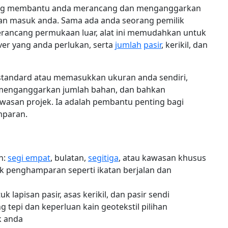
l yang membantu anda merancang dan menganggarkan
jalan masuk anda. Sama ada anda seorang pemilik
rancang permukaan luar, alat ini memudahkan untuk
er yang anda perlukan, serta
jumlah
pasir
, kerikil, dan
andard atau memasukkan ukuran anda sendiri,
 menganggarkan jumlah bahan, dan bahkan
asan projek. Ia adalah pembantu penting bagi
mparan.
n:
segi empat
, bulatan,
segitiga
, atau kawasan khusus
ak penghamparan seperti ikatan berjalan dan
 lapisan pasir, asas kerikil, dan pasir sendi
tepi dan keperluan kain geotekstil pilihan
k anda