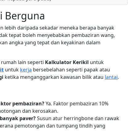
ni Berguna
 lebih daripada sekadar meneka berapa banyak
 tidak tepat boleh menyebabkan pembaziran wang,
ikan angka yang tepat dan keyakinan dalam
 rumah lain seperti
Kalkulator Kerikil
untuk
it
untuk
kerja
bersebelahan seperti papak atau
gi
ketika menganggarkan kawasan bilik atau
lantai
.
ktor pembaziran?
Ya. Faktor pembaziran 10%
motongan dan kerosakan.
 banyak paver?
Susun atur herringbone dan rawak
kerana pemotongan dan tumpang tindih yang