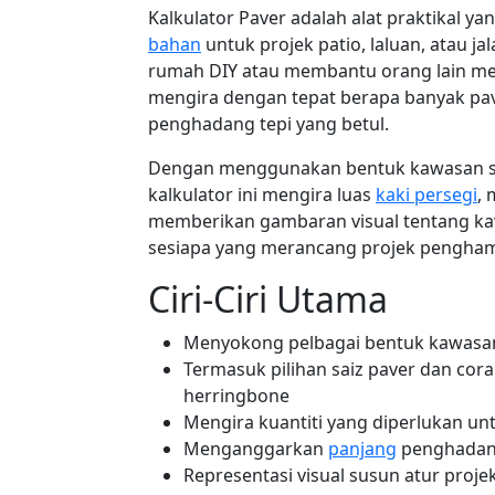
Kalkulator Paver adalah alat praktika
bahan
untuk projek patio, laluan, atau 
rumah DIY atau membantu orang lain me
mengira dengan tepat berapa banyak pav
penghadang tepi yang betul.
Dengan menggunakan bentuk kawasan st
kalkulator ini mengira luas
kaki persegi
,
memberikan gambaran visual tentang kaw
sesiapa yang merancang projek pengha
Ciri-Ciri Utama
Menyokong pelbagai bentuk kawasa
Termasuk pilihan saiz paver dan cor
herringbone
Mengira kuantiti yang diperlukan untuk
Menganggarkan
panjang
penghadang 
Representasi visual susun atur proje