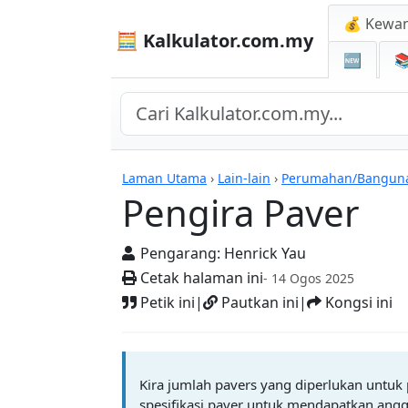
💰 Kewa
🧮 Kalkulator.com.my
🆕

Kalkulator
Laman Utama
›
Lain-lain
›
Perumahan/Bangun
Pengira Paver
Pengarang:
Henrick Yau
Cetak halaman ini
- 14 Ogos 2025
Petik ini
|
Pautkan ini
|
Kongsi ini
Kira jumlah pavers yang diperlukan untu
spesifikasi paver untuk mendapatkan angga