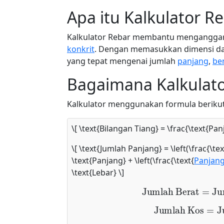
Apa itu Kalkulator R
Kalkulator Rebar membantu mengangg
konkrit
. Dengan memasukkan dimensi dan
yang tepat mengenai jumlah
panjang
,
be
Bagaimana Kalkulato
Kalkulator menggunakan formula berik
\[ \text{Bilangan Tiang} = \frac{\text{Pa
\[ \text{Jumlah Panjang} = \left(\frac{\te
\text{Panjang} + \left(\frac{\text{
Panjang
\text{Lebar} \]
Jumlah Berat
=
Ju
Jumlah Kos
=
J