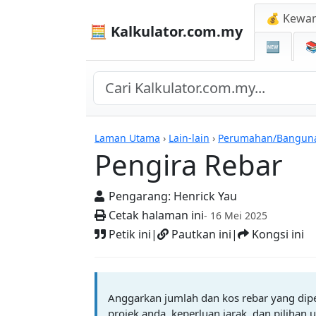
💰 Kewa
🧮 Kalkulator.com.my
🆕

Pengira Rebar
Laman Utama
›
Lain-lain
›
Perumahan/Bangun
Pengira Rebar
Pengarang:
Henrick Yau
Cetak halaman ini
- 16 Mei 2025
Petik ini
|
Pautkan ini
|
Kongsi ini
Anggarkan jumlah dan kos rebar yang dip
projek anda, keperluan jarak, dan pilihan u