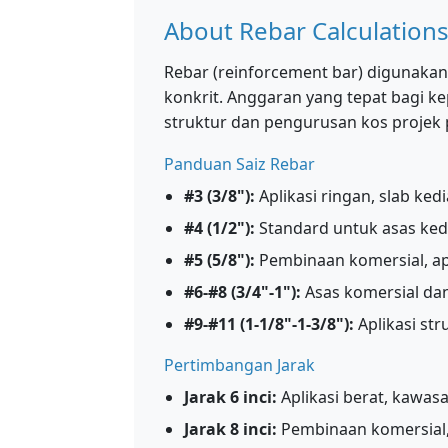
About Rebar Calculation
Rebar (reinforcement bar) digunaka
konkrit. Anggaran yang tepat bagi ke
struktur dan pengurusan kos projek
Panduan Saiz Rebar
#3 (3/8"):
Aplikasi ringan, slab ked
#4 (1/2"):
Standard untuk asas ked
#5 (5/8"):
Pembinaan komersial, apl
#6-#8 (3/4"-1"):
Asas komersial dan 
#9-#11 (1-1/8"-1-3/8"):
Aplikasi str
Pertimbangan Jarak
Jarak 6 inci:
Aplikasi berat, kawas
Jarak 8 inci:
Pembinaan komersial,