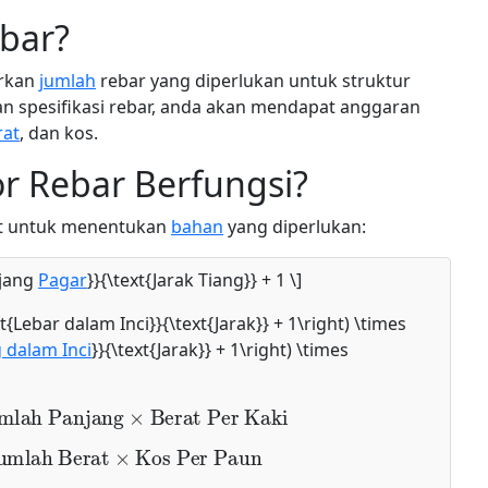
ebar?
arkan
jumlah
rebar yang diperlukan untuk struktur
 spesifikasi rebar, anda akan mendapat anggaran
rat
, dan kos.
r Rebar Berfungsi?
ut untuk menentukan
bahan
yang diperlukan:
njang
Pagar
}}{\text{Jarak Tiang}} + 1 \]
xt{Lebar dalam Inci}}{\text{Jarak}} + 1\right) \times
 dalam Inci
}}{\text{Jarak}} + 1\right) \times
mlah Panjang
×
Berat Per Kaki
umlah Berat
×
Kos Per Paun