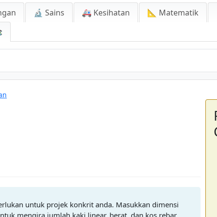
ngan
🔬 Sains
🚑 Kesihatan
📐 Matematik

an
erlukan untuk projek konkrit anda. Masukkan dimensi
ntuk mengira jumlah kaki linear, berat, dan kos rebar.