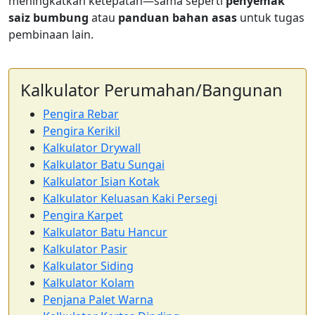
meningkatkan ketepatan—sama seperti
penyemak
saiz bumbung
atau
panduan bahan asas
untuk tugas
pembinaan lain.
Kalkulator Perumahan/Bangunan
Pengira Rebar
Pengira Kerikil
Kalkulator Drywall
Kalkulator Batu Sungai
Kalkulator Isian Kotak
Kalkulator Keluasan Kaki Persegi
Pengira Karpet
Kalkulator Batu Hancur
Kalkulator Pasir
Kalkulator Siding
Kalkulator Kolam
Penjana Palet Warna