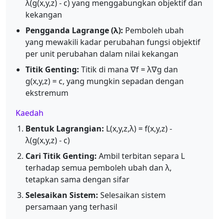
λ(g(x,y,z) - c) yang menggabungkan objektif dan
kekangan
Pengganda Lagrange (λ):
Pemboleh ubah
yang mewakili kadar perubahan fungsi objektif
per unit perubahan dalam nilai kekangan
Titik Genting:
Titik di mana ∇f = λ∇g dan
g(x,y,z) = c, yang mungkin sepadan dengan
ekstremum
Kaedah
Bentuk Lagrangian:
L(x,y,z,λ) = f(x,y,z) -
λ(g(x,y,z) - c)
Cari Titik Genting:
Ambil terbitan separa L
terhadap semua pemboleh ubah dan λ,
tetapkan sama dengan sifar
Selesaikan Sistem:
Selesaikan sistem
persamaan yang terhasil