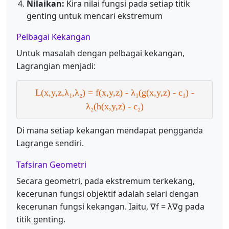
Nilaikan:
Kira nilai fungsi pada setiap titik
genting untuk mencari ekstremum
Pelbagai Kekangan
Untuk masalah dengan pelbagai kekangan,
Lagrangian menjadi:
L(x,y,z,λ₁,λ₂) = f(x,y,z) - λ₁(g(x,y,z) - c₁) -
λ₂(h(x,y,z) - c₂)
Di mana setiap kekangan mendapat pengganda
Lagrange sendiri.
Tafsiran Geometri
Secara geometri, pada ekstremum terkekang,
kecerunan fungsi objektif adalah selari dengan
kecerunan fungsi kekangan. Iaitu, ∇f = λ∇g pada
titik genting.