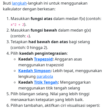
Ikuti
langkah
-langkah ini untuk menggunakan
kalkulator dengan berkesan:
Masukkan
fungsi atas
dalam medan f(x) (contoh:
).
x^2 + 2
Masukkan
fungsi bawah
dalam medan g(x)
(contoh:
).
x
Tetapkan
had bawah dan atas
bagi selang
(contoh: 0 hingga 2).
Pilih
kaedah pengintegrasian
:
Kaedah
Trapezoid
:
Anggaran asas
menggunakan trapezoid
Kaedah Simpson
:
Lebih tepat, menggunakan
lengkung
parabola
Kaedah
Titik Tengah
:
Menganggarkan
menggunakan titik tengah selang
Pilih bilangan selang. Nilai yang lebih tinggi
menawarkan ketepatan yang lebih baik.
Pilihan tambahan, aktifkan ciri visualisasi seperti: