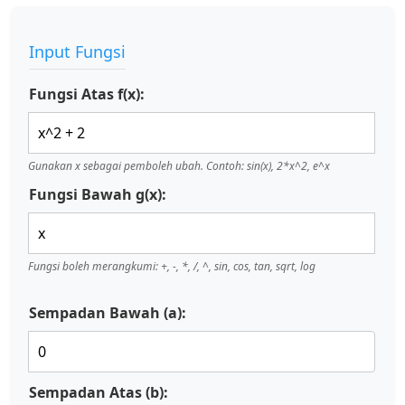
Input Fungsi
Fungsi Atas f(x):
Gunakan x sebagai pemboleh ubah. Contoh: sin(x), 2*x^2, e^x
Fungsi Bawah g(x):
Fungsi boleh merangkumi: +, -, *, /, ^, sin, cos, tan, sqrt, log
Sempadan Bawah (a):
Sempadan Atas (b):