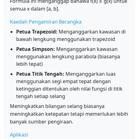
Formula ini menganggap bahawa f(x) ≥ g(x) untuk
semua x dalam [a, b].
Kaedah Pengamiran Berangka
Petua Trapezoid:
Menganggarkan kawasan di
bawah lengkung menggunakan trapezoid
Petua Simpson:
Menganggarkan kawasan
menggunakan lengkung parabola (biasanya
lebih tepat)
Petua Titik Tengah:
Menganggarkan luas
menggunakan segi empat tepat dengan
ketinggian ditentukan oleh nilai fungsi di titik
tengah setiap selang
Meningkatkan bilangan selang biasanya
meningkatkan ketepatan tetapi memerlukan lebih
banyak sumber pengiraan.
Aplikasi