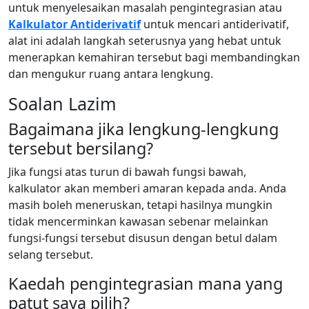
untuk menyelesaikan masalah pengintegrasian atau
Kalkulator Antiderivatif
untuk mencari antiderivatif,
alat ini adalah langkah seterusnya yang hebat untuk
menerapkan kemahiran tersebut bagi membandingkan
dan mengukur ruang antara lengkung.
Soalan Lazim
Bagaimana jika lengkung-lengkung
tersebut bersilang?
Jika fungsi atas turun di bawah fungsi bawah,
kalkulator akan memberi amaran kepada anda. Anda
masih boleh meneruskan, tetapi hasilnya mungkin
tidak mencerminkan kawasan sebenar melainkan
fungsi-fungsi tersebut disusun dengan betul dalam
selang tersebut.
Kaedah pengintegrasian mana yang
patut saya pilih?