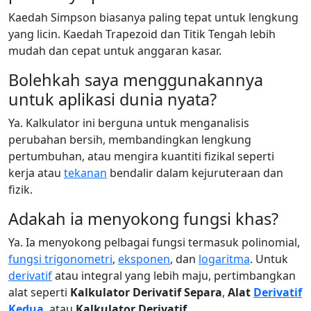
Kaedah Simpson biasanya paling tepat untuk lengkung
yang licin. Kaedah Trapezoid dan Titik Tengah lebih
mudah dan cepat untuk anggaran kasar.
Bolehkah saya menggunakannya
untuk aplikasi dunia nyata?
Ya. Kalkulator ini berguna untuk menganalisis
perubahan bersih, membandingkan lengkung
pertumbuhan, atau mengira kuantiti fizikal seperti
kerja atau
tekanan
bendalir dalam kejuruteraan dan
fizik.
Adakah ia menyokong fungsi khas?
Ya. Ia menyokong pelbagai fungsi termasuk polinomial,
fungsi trigonometri
,
eksponen
, dan
logaritma
. Untuk
derivatif
atau integral yang lebih maju, pertimbangkan
alat seperti
Kalkulator Derivatif Separa
,
Alat
Derivatif
Kedua
, atau
Kalkulator Derivatif
.