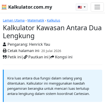
🧮 Kalkulator.com.my
🇲🇾
Kalkulator
Laman Utama
›
Matematik
›
Kalkulus
Kalkulator Kawasan Antara Dua
Lengkung
Pengarang:
Henrick Yau
Cetak halaman ini
- 20 Julai 2026
Petik ini
|
Pautkan ini
|
Kongsi ini
Kira luas antara dua fungsi dalam selang yang
ditentukan. Kalkulator ini menggunakan kaedah
pengamiran berangka untuk mencari luas tertutup
antara lengkung dalam sistem koordinat Cartesian.