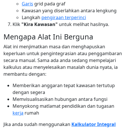
Garis
grid pada graf
Kawasan yang diserlahkan antara lengkung
Langkah
pengiraan terperinci
Klik
"Kira Kawasan"
untuk melihat hasilnya.
Mengapa Alat Ini Berguna
Alat ini menjimatkan masa dan menghapuskan
keperluan untuk pengintegrasian atau penggambaran
secara manual. Sama ada anda sedang mempelajari
kalkulus atau menyelesaikan masalah dunia nyata, ia
membantu dengan:
Memberikan anggaran tepat kawasan tertutup
dengan segera
Memvisualisasikan hubungan antara fungsi
Menyokong matlamat pendidikan dan tugasan
kerja
rumah
Jika anda sudah menggunakan
Kalkulator Integral