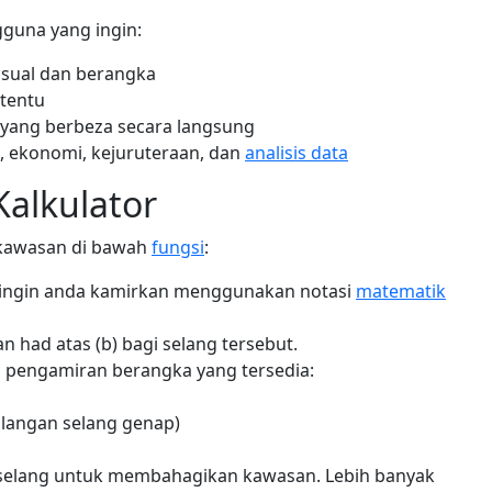
gguna yang ingin:
sual dan berangka
tentu
yang berbeza secara langsung
, ekonomi, kejuruteraan, dan
analisis data
alkulator
 kawasan di bawah
fungsi
:
 ingin anda kamirkan menggunakan notasi
matematik
n had atas (b) bagi selang tersebut.
h pengamiran berangka yang tersedia:
langan selang genap)
selang untuk membahagikan kawasan. Lebih banyak