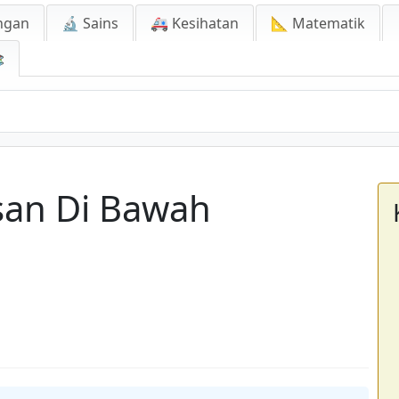
ngan
🔬 Sains
🚑 Kesihatan
📐 Matematik

san Di Bawah