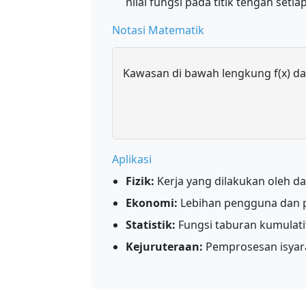
nilai fungsi pada titik tengah setia
Notasi Matematik
Kawasan di bawah lengkung f(x) dari
Aplikasi
Fizik:
Kerja yang dilakukan oleh da
Ekonomi:
Lebihan pengguna dan pe
Statistik:
Fungsi taburan kumulatif
Kejuruteraan:
Pemprosesan isyarat