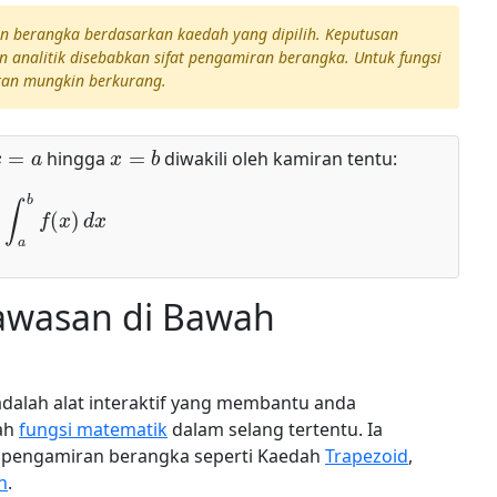
an berangka berdasarkan kaedah yang dipilih. Keputusan
n analitik disebabkan sifat pengamiran berangka. Untuk fungsi
atan mungkin berkurang.
x
=
a
x
=
b
hingga
diwakili oleh kamiran tentu:
∫
a
b
f
(
x
)
d
x
Kawasan di Bawah
dalah alat interaktif yang membantu anda
ah
fungsi matematik
dalam selang tertentu. Ia
pengamiran berangka seperti Kaedah
Trapezoid
,
h
.