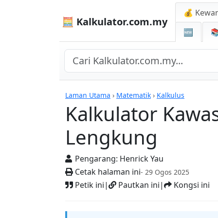
💰 Kewa
🧮 Kalkulator.com.my
🆕

Kalkulator
Laman Utama
›
Matematik
›
Kalkulus
Kalkulator Kawa
Lengkung
Pengarang:
Henrick Yau
Cetak halaman ini
- 29 Ogos 2025
Petik ini
|
Pautkan ini
|
Kongsi ini