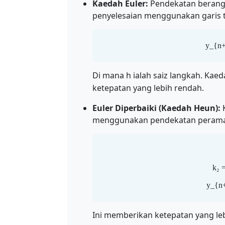
Kaedah Euler:
Pendekatan berang
penyelesaian menggunakan garis t
y_{n+
Di mana h ialah saiz langkah. Kae
ketepatan yang lebih rendah.
Euler Diperbaiki (Kaedah Heun):
K
menggunakan pendekatan perama
k₂ =
y_{n+
Ini memberikan ketepatan yang leb