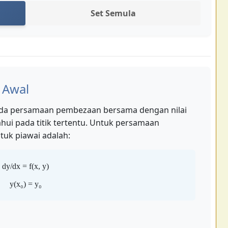
Set Semula
 Awal
ripada persamaan pembezaan bersama dengan nilai
ahui pada titik tertentu. Untuk persamaan
tuk piawai adalah:
dy/dx = f(x, y)
y(x₀) = y₀