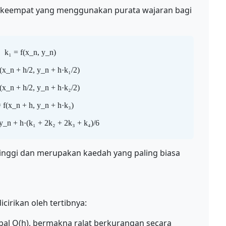
 keempat yang menggunakan purata wajaran bagi
k₁ = f(x_n, y_n)
f(x_n + h/2, y_n + h·k₁/2)
f(x_n + h/2, y_n + h·k₂/2)
 f(x_n + h, y_n + h·k₃)
_n + h·(k₁ + 2k₂ + 2k₃ + k₄)/6
inggi dan merupakan kaedah yang paling biasa
cirikan oleh tertibnya:
bal O(h), bermakna ralat berkurangan secara