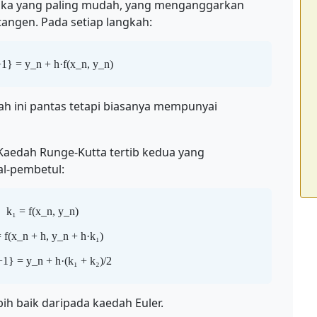
ka yang paling mudah, yang menganggarkan
angen. Pada setiap langkah:
1} = y_n + h·f(x_n, y_n)
dah ini pantas tetapi biasanya mempunyai
aedah Runge-Kutta tertib kedua yang
l-pembetul:
k₁ = f(x_n, y_n)
 f(x_n + h, y_n + h·k₁)
1} = y_n + h·(k₁ + k₂)/2
ih baik daripada kaedah Euler.