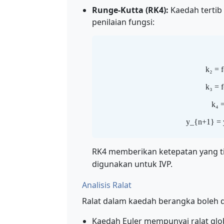
Runge-Kutta (RK4):
Kaedah tertib
penilaian fungsi:
k₂ = 
k₃ = 
k₄ =
y_{n+1} = y
RK4 memberikan ketepatan yang t
digunakan untuk IVP.
Analisis Ralat
Ralat dalam kaedah berangka boleh di
Kaedah Euler mempunyai ralat glo