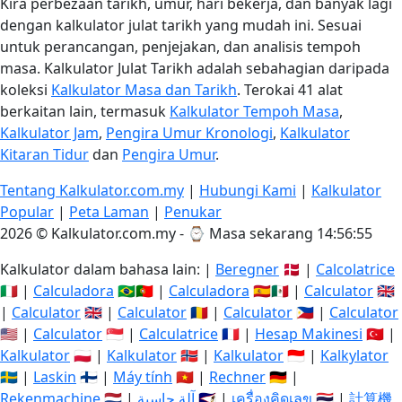
Kira perbezaan tarikh, umur, hari bekerja, dan banyak lagi
dengan kalkulator julat tarikh yang mudah ini. Sesuai
untuk perancangan, penjejakan, dan analisis tempoh
masa. Kalkulator Julat Tarikh adalah sebahagian daripada
koleksi
Kalkulator Masa dan Tarikh
. Terokai 41 alat
berkaitan lain, termasuk
Kalkulator Tempoh Masa
,
Kalkulator Jam
,
Pengira Umur Kronologi
,
Kalkulator
Kitaran Tidur
dan
Pengira Umur
.
Tentang Kalkulator.com.my
|
Hubungi Kami
|
Kalkulator
Popular
|
Peta Laman
|
Penukar
2026 © Kalkulator.com.my - ⌚
Masa sekarang 14:56:56
Kalkulator dalam bahasa lain: |
Beregner
🇩🇰 |
Calcolatrice
🇮🇹 |
Calculadora
🇧🇷🇵🇹 |
Calculadora
🇪🇸🇲🇽 |
Calculator
🇬🇧
|
Calculator
🇬🇧 |
Calculator
🇷🇴 |
Calculator
🇵🇭 |
Calculator
🇺🇸 |
Calculator
🇸🇬 |
Calculatrice
🇫🇷 |
Hesap Makinesi
🇹🇷 |
Kalkulator
🇵🇱 |
Kalkulator
🇳🇴 |
Kalkulator
🇮🇩 |
Kalkylator
🇸🇪 |
Laskin
🇫🇮 |
Máy tính
🇻🇳 |
Rechner
🇩🇪 |
Rekenmachine
🇳🇱 |
آلة حاسبة
🇸🇦 |
เครื่องคิดเลข
🇹🇭 |
計算機