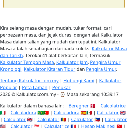
Kira selang masa dengan mudah, tukar format, cari
perbezaan masa, dan jejak durasi dengan alat Kalkulator
Masa dalam talian yang mudah dan tepat ini. Kalkulator
Masa adalah sebahagian daripada koleksi
Kalkulator Masa
dan Tarikh
. Terokai 41 alat berkaitan lain, termasuk
Kalkulator Tempoh Masa
,
Kalkulator Jam
,
Pengira Umur
Kronologi
,
Kalkulator Kitaran Tidur
dan
Pengira Umur
.
Tentang Kalkulator.com.my
|
Hubungi Kami
|
Kalkulator
Popular
|
Peta Laman
|
Penukar
2026 © Kalkulator.com.my - ⌚
Masa sekarang 10:39:17
Kalkulator dalam bahasa lain: |
Beregner
🇩🇰 |
Calcolatrice
🇮🇹 |
Calculadora
🇧🇷🇵🇹 |
Calculadora
🇪🇸🇲🇽 |
Calculator
🇬🇧
|
Calculator
🇬🇧 |
Calculator
🇷🇴 |
Calculator
🇵🇭 |
Calculator
🇺🇸 |
Calculator
🇸🇬 |
Calculatrice
🇫🇷 |
Hesap Makinesi
🇹🇷 |