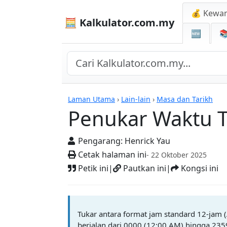
💰 Kewa
🧮 Kalkulator.com.my
🆕

Kalkulator
Laman Utama
›
Lain-lain
›
Masa dan Tarikh
Penukar Waktu T
Pengarang:
Henrick Yau
Cetak halaman ini
- 22 Oktober 2025
Petik ini
|
Pautkan ini
|
Kongsi ini
Tukar antara format jam standard 12-jam 
berjalan dari 0000 (12:00 AM) hingga 23