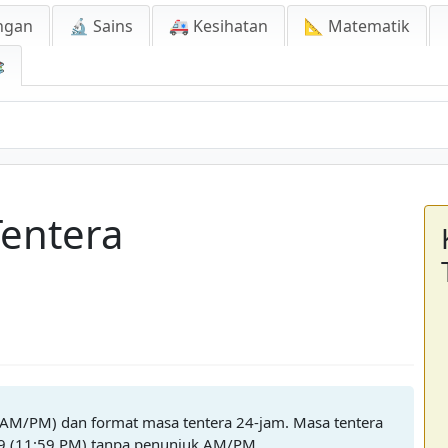
ngan
🔬 Sains
🚑 Kesihatan
📐 Matematik

entera
(AM/PM) dan format masa tentera 24-jam. Masa tentera
59 (11:59 PM) tanpa penunjuk AM/PM.