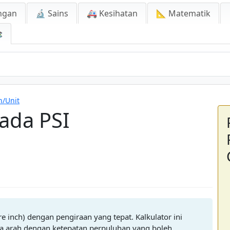
ngan
🔬 Sains
🚑 Kesihatan
📐 Matematik

PSI
n/Unit
ada PSI
e inch) dengan pengiraan yang tepat. Kalkulator ini
 arah dengan ketepatan perpuluhan yang boleh