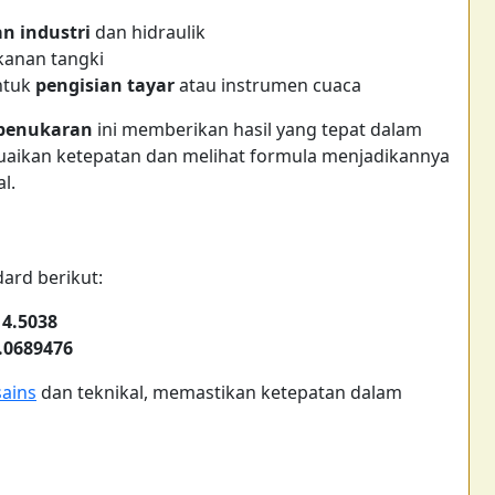
an industri
dan hidraulik
anan tangki
ntuk
pengisian tayar
atau instrumen cuaca
penukaran
ini memberikan hasil yang tepat dalam
uaikan ketepatan dan melihat formula menjadikannya
l.
ard berikut:
14.5038
.0689476
sains
dan teknikal, memastikan ketepatan dalam