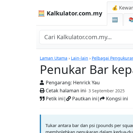
💰 Kewa
🧮 Kalkulator.com.my
🆕

Penukar Bar kepada 
Laman Utama
›
Lain-lain
›
Pelbagai Pengukura
Penukar Bar kep
Pengarang:
Henrick Yau
Cetak halaman ini
- 3 September 2025
Petik ini
|
Pautkan ini
|
Kongsi ini
Tukar antara bar dan psi (pounds per squar
membolehkan penukaran dalam kedua-dua