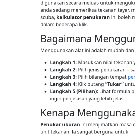
digunakan secara meluas untuk menguk
anda sedang memeriksa tekanan tayar, m
scuba,
kalkulator penukaran
ini boleh
dalam beberapa klik.
Bagaimana Menggun
Menggunakan alat ini adalah mudah da
Langkah 1:
Masukkan nilai tekanan y
Langkah 2:
Pilih jenis penukaran – s
Langkah 3:
Pilih bilangan tempat
pe
Langkah 4:
Klik butang
“Tukar”
unt
Langkah 5 (Pilihan):
Lihat formula 
ingin penjelasan yang lebih jelas.
Kenapa Menggunakan
Penukar ukuran
ini menjimatkan masa d
unit tekanan. Ia sangat berguna untuk: