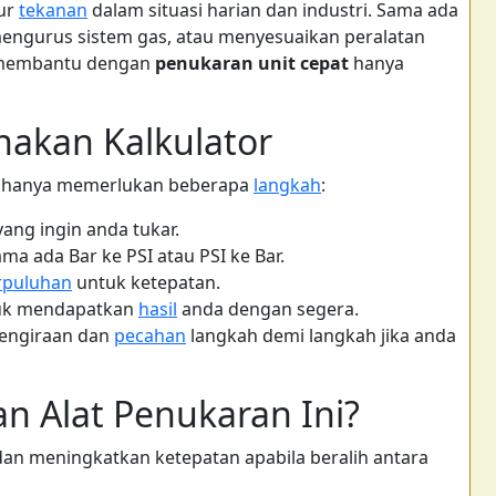
ur
tekanan
dalam situasi harian dan industri. Sama ada
engurus sistem gas, atau menyesuaikan peralatan
 membantu dengan
penukaran unit cepat
hanya
akan Kalkulator
n hanya memerlukan beberapa
langkah
:
ang ingin anda tukar.
ama ada Bar ke PSI atau PSI ke Bar.
rpuluhan
untuk ketepatan.
uk mendapatkan
hasil
anda dengan segera.
pengiraan dan
pecahan
langkah demi langkah jika anda
 Alat Penukaran Ini?
an meningkatkan ketepatan apabila beralih antara