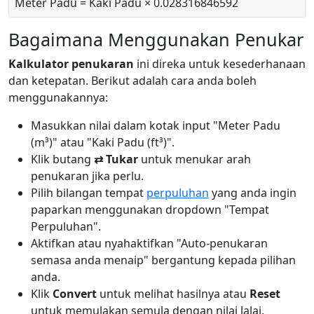
Meter Padu = Kaki Padu × 0.028316846592
Bagaimana Menggunakan Penukar
Kalkulator penukaran
ini direka untuk kesederhanaan
dan ketepatan. Berikut adalah cara anda boleh
menggunakannya:
Masukkan nilai dalam kotak input "Meter Padu
(m³)" atau "Kaki Padu (ft³)".
Klik butang
⇄ Tukar
untuk menukar arah
penukaran jika perlu.
Pilih bilangan tempat
perpuluhan
yang anda ingin
paparkan menggunakan dropdown "Tempat
Perpuluhan".
Aktifkan atau nyahaktifkan "Auto-penukaran
semasa anda menaip" bergantung kepada pilihan
anda.
Klik
Convert
untuk melihat hasilnya atau
Reset
untuk memulakan semula dengan nilai lalai.