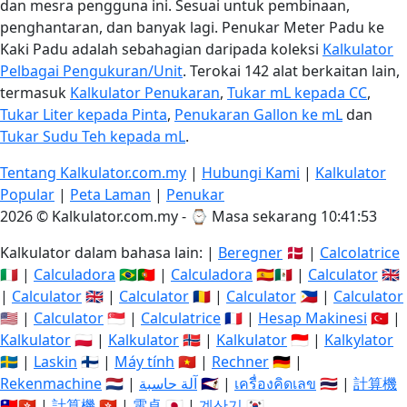
dan mesra pengguna ini. Sesuai untuk pembinaan,
penghantaran, dan banyak lagi. Penukar Meter Padu ke
Kaki Padu adalah sebahagian daripada koleksi
Kalkulator
Pelbagai Pengukuran/Unit
. Terokai 142 alat berkaitan lain,
termasuk
Kalkulator Penukaran
,
Tukar mL kepada CC
,
Tukar Liter kepada Pinta
,
Penukaran Gallon ke mL
dan
Tukar Sudu Teh kepada mL
.
Tentang Kalkulator.com.my
|
Hubungi Kami
|
Kalkulator
Popular
|
Peta Laman
|
Penukar
2026 © Kalkulator.com.my - ⌚
Masa sekarang 10:41:53
Kalkulator dalam bahasa lain: |
Beregner
🇩🇰 |
Calcolatrice
🇮🇹 |
Calculadora
🇧🇷🇵🇹 |
Calculadora
🇪🇸🇲🇽 |
Calculator
🇬🇧
|
Calculator
🇬🇧 |
Calculator
🇷🇴 |
Calculator
🇵🇭 |
Calculator
🇺🇸 |
Calculator
🇸🇬 |
Calculatrice
🇫🇷 |
Hesap Makinesi
🇹🇷 |
Kalkulator
🇵🇱 |
Kalkulator
🇳🇴 |
Kalkulator
🇮🇩 |
Kalkylator
🇸🇪 |
Laskin
🇫🇮 |
Máy tính
🇻🇳 |
Rechner
🇩🇪 |
Rekenmachine
🇳🇱 |
آلة حاسبة
🇸🇦 |
เครื่องคิดเลข
🇹🇭 |
計算機
🇹🇼🇭🇰 |
計算機
🇭🇰 |
電卓
🇯🇵 |
계산기
🇰🇷