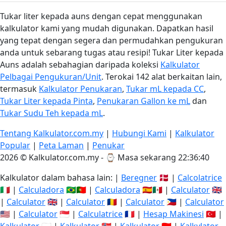
Tukar liter kepada auns dengan cepat menggunakan
kalkulator kami yang mudah digunakan. Dapatkan hasil
yang tepat dengan segera dan permudahkan pengukuran
anda untuk sebarang tugas atau resipi! Tukar Liter kepada
Auns adalah sebahagian daripada koleksi
Kalkulator
Pelbagai Pengukuran/Unit
. Terokai 142 alat berkaitan lain,
termasuk
Kalkulator Penukaran
,
Tukar mL kepada CC
,
Tukar Liter kepada Pinta
,
Penukaran Gallon ke mL
dan
Tukar Sudu Teh kepada mL
.
Tentang Kalkulator.com.my
|
Hubungi Kami
|
Kalkulator
Popular
|
Peta Laman
|
Penukar
2026 © Kalkulator.com.my - ⌚
Masa sekarang 22:36:41
Kalkulator dalam bahasa lain: |
Beregner
🇩🇰 |
Calcolatrice
🇮🇹 |
Calculadora
🇧🇷🇵🇹 |
Calculadora
🇪🇸🇲🇽 |
Calculator
🇬🇧
|
Calculator
🇬🇧 |
Calculator
🇷🇴 |
Calculator
🇵🇭 |
Calculator
🇺🇸 |
Calculator
🇸🇬 |
Calculatrice
🇫🇷 |
Hesap Makinesi
🇹🇷 |