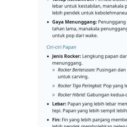
lebar untuk kestabilan, manakala 
lebih pendek untuk kebolehmaneu
Gaya Menunggang:
Penunggang ta
tahan lama, manakala penunggang 
untuk pop dari wake.
Ciri-ciri Papan
Jenis Rocker:
Lengkung papan dari
menunggang.
Rocker Berterusan:
Pusingan dan 
untuk carving.
Rocker Tiga Peringkat:
Pop yang le
Rocker Hibrid:
Gabungan kedua-du
Lebar:
Papan yang lebih lebar mem
tepi. Papan yang lebih sempit lebih
Fin:
Fin yang lebih panjang member
lebih pendek membolehkan pelepa