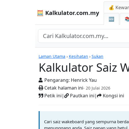
💰 Kewa
🧮 Kalkulator.com.my
🆕

Kalkulator
Laman Utama
›
Kesihatan
›
Sukan
Kalkulator Saiz
Pengarang:
Henrick Yau
Cetak halaman ini
- 20 Julai 2026
Petik ini
|
Pautkan ini
|
Kongsi ini
Cari saiz wakeboard yang sempurna berdas
menunggang anda. Saiz papan yang betul 