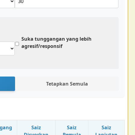
Suka tunggangan yang lebih
agresif/responsif
Tetapkan Semula
ggang
Saiz
Saiz
Saiz
Disyorkan
Pemula
Lanjutan