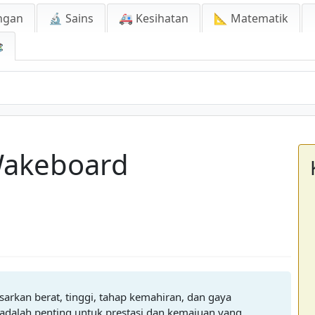
ngan
🔬 Sains
🚑 Kesihatan
📐 Matematik

 Wakeboard
arkan berat, tinggi, tahap kemahiran, dan gaya
adalah penting untuk prestasi dan kemajuan yang