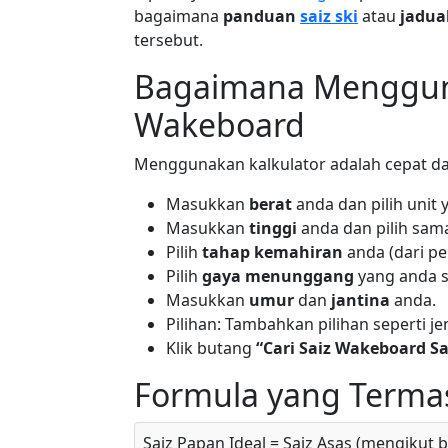
bagaimana
panduan
saiz ski
atau
jadu
tersebut.
Bagaimana Mengguna
Wakeboard
Menggunakan kalkulator adalah cepat d
Masukkan
berat
anda dan pilih unit y
Masukkan
tinggi
anda dan pilih sam
Pilih
tahap kemahiran
anda (dari pe
Pilih
gaya menunggang
yang anda su
Masukkan
umur
dan
jantina
anda.
Pilihan: Tambahkan pilihan seperti 
Klik butang
“Cari Saiz Wakeboard S
Formula yang Terma
Saiz Papan Ideal = Saiz Asas (mengikut