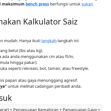
al maksimum
bench press
berfungsi untuk
sukan
kan Kalkulator Saiz
an mudah. Hanya ikuti
langkah
-langkah ini:
ang betul (lbs atau kg).
a ada anda menggunakan cm atau ft/in.
mula hingga pakar).
ka seperti rekreasi, bot, taman, atau freestyle.
jenis papan atau gaya menunggang agresif.
aya”
untuk melihat cadangan peribadi anda.
suk
 berat) + Penyesuaian Kemahiran + Penyesuaian Gaya +