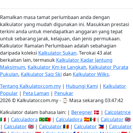
Ramalkan masa tamat perlumbaan anda dengan
kalkulator yang mudah digunakan ini. Masukkan prestasi
terkini anda untuk mendapatkan anggaran yang tepat
untuk sebarang jarak, kelajuan, dan jenis permukaan.
Kalkulator Ramalan Perlumbaan adalah sebahagian
daripada koleksi
Kalkulator Sukan
. Terokai 43 alat
berkaitan lain, termasuk
Kalkulator Kadar Jantung
Maksimum
,
Kalkulator Km ke Langkah
,
Kalkulator Purata
Pukulan
,
Kalkulator Saiz Ski
dan
Kalkulator Wilks
.
Tentang Kalkulator.com.my
|
Hubungi Kami
|
Kalkulator
Popular
|
Peta Laman
|
Penukar
2026 © Kalkulator.com.my - ⌚
Masa sekarang 03:47:43
Kalkulator dalam bahasa lain: |
Beregner
🇩🇰 |
Calcolatrice
🇮🇹 |
Calculadora
🇧🇷🇵🇹 |
Calculadora
🇪🇸🇲🇽 |
Calculator
🇬🇧
|
Calculator
🇬🇧 |
Calculator
🇷🇴 |
Calculator
🇵🇭 |
Calculator