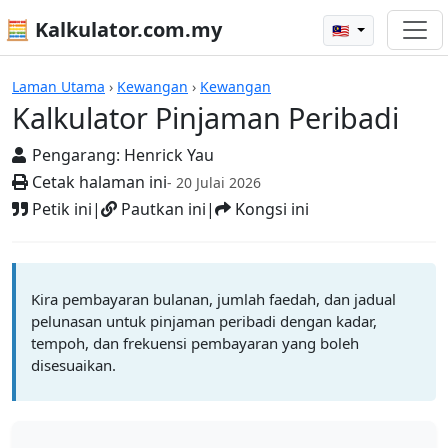
🧮 Kalkulator.com.my
🇲🇾
Kalkulator
Laman Utama
›
Kewangan
›
Kewangan
Kalkulator Pinjaman Peribadi
Pengarang:
Henrick Yau
Cetak halaman ini
- 20 Julai 2026
Petik ini
|
Pautkan ini
|
Kongsi ini
Kira pembayaran bulanan, jumlah faedah, dan jadual
pelunasan untuk pinjaman peribadi dengan kadar,
tempoh, dan frekuensi pembayaran yang boleh
disesuaikan.