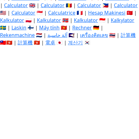
|
Calculator
🇬🇧 |
Calculator
🇷🇴 |
Calculator
🇵🇭 |
Calculator
🇺🇸 |
Calculator
🇸🇬 |
Calculatrice
🇫🇷 |
Hesap Makinesi
🇹🇷 |
Kalkulator
🇵🇱 |
Kalkulator
🇳🇴 |
Kalkulator
🇮🇩 |
Kalkylator
🇸🇪 |
Laskin
🇫🇮 |
Máy tính
🇻🇳 |
Rechner
🇩🇪 |
Rekenmachine
🇳🇱 |
آلة حاسبة
🇸🇦 |
เครื่องคิดเลข
🇹🇭 |
計算機
🇹🇼🇭🇰 |
計算機
🇭🇰 |
電卓
🇯🇵 |
계산기
🇰🇷