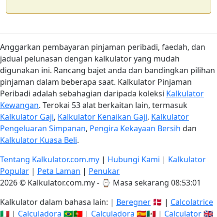
Anggarkan pembayaran pinjaman peribadi, faedah, dan
jadual pelunasan dengan kalkulator yang mudah
digunakan ini. Rancang bajet anda dan bandingkan pilihan
pinjaman dalam beberapa saat. Kalkulator Pinjaman
Peribadi adalah sebahagian daripada koleksi
Kalkulator
Kewangan
. Terokai 53 alat berkaitan lain, termasuk
Kalkulator Gaji
,
Kalkulator Kenaikan Gaji
,
Kalkulator
Pengeluaran Simpanan
,
Pengira Kekayaan Bersih
dan
Kalkulator Kuasa Beli
.
Tentang Kalkulator.com.my
|
Hubungi Kami
|
Kalkulator
Popular
|
Peta Laman
|
Penukar
2026 © Kalkulator.com.my - ⌚
Masa sekarang 08:53:02
Kalkulator dalam bahasa lain: |
Beregner
🇩🇰 |
Calcolatrice
🇮🇹 |
Calculadora
🇧🇷🇵🇹 |
Calculadora
🇪🇸🇲🇽 |
Calculator
🇬🇧