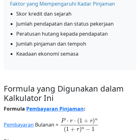
Faktor yang Mempengaruhi Kadar Pinjaman
Skor kredit dan sejarah
Jumlah pendapatan dan status pekerjaan
Peratusan hutang kepada pendapatan
Jumlah pinjaman dan tempoh
Keadaan ekonomi semasa
Formula yang Digunakan dalam
Kalkulator Ini
Formula
Pembayaran Pinjaman
:
P
⋅
r
⋅
(
1
+
r
)
n
(
1
+
r
)
n
−
1
Pembayaran
Bulanan =