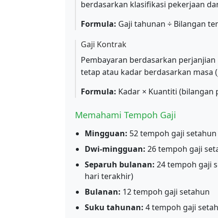
berdasarkan klasifikasi pekerjaan 
Formula:
Gaji tahunan ÷ Bilangan te
Gaji Kontrak
Pembayaran berdasarkan perjanjian
tetap atau kadar berdasarkan masa (
Formula:
Kadar × Kuantiti (bilangan pr
Memahami Tempoh Gaji
Mingguan:
52 tempoh gaji setahun
Dwi-mingguan:
26 tempoh gaji set
Separuh bulanan:
24 tempoh gaji s
hari terakhir)
Bulanan:
12 tempoh gaji setahun
Suku tahunan:
4 tempoh gaji seta