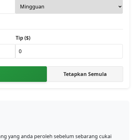
Tip ($)
Tetapkan Semula
wang yang anda peroleh sebelum sebarang cukai