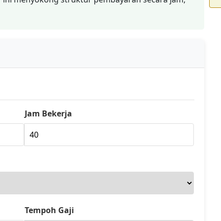
Jam Bekerja
Tempoh Gaji