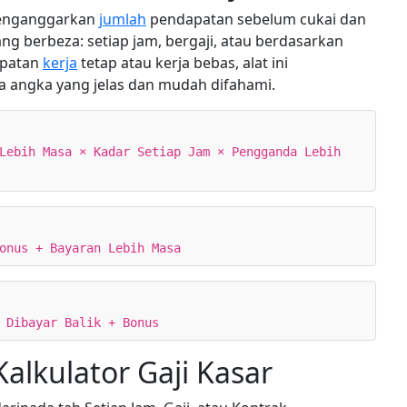
enganggarkan
jumlah
pendapatan sebelum cukai dan
ng berbeza: setiap jam, bergaji, atau berdasarkan
apatan
kerja
tetap atau kerja bebas, alat ini
 angka yang jelas dan mudah difahami.
Lebih Masa × Kadar Setiap Jam × Pengganda Lebih
onus + Bayaran Lebih Masa
 Dibayar Balik + Bonus
lkulator Gaji Kasar