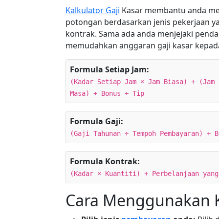
Kalkulator Gaji
Kasar membantu anda m
potongan berdasarkan jenis pekerjaan ya
kontrak. Sama ada anda menjejaki pend
memudahkan anggaran gaji kasar kepada
Formula Setiap Jam:
(Kadar Setiap Jam × Jam Biasa) + (Jam 
Masa) + Bonus + Tip
Formula Gaji:
(Gaji Tahunan ÷ Tempoh Pembayaran) + B
Formula Kontrak:
(Kadar × Kuantiti) + Perbelanjaan yang
Cara Menggunakan Ka