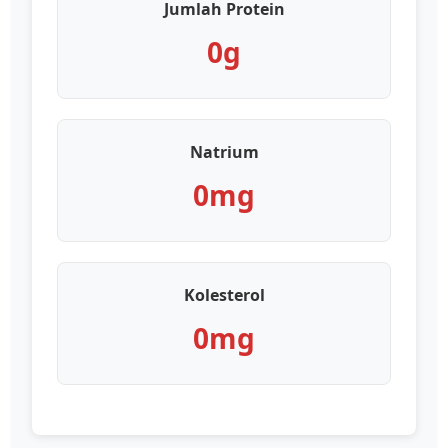
Jumlah Protein
0g
Natrium
0mg
Kolesterol
0mg