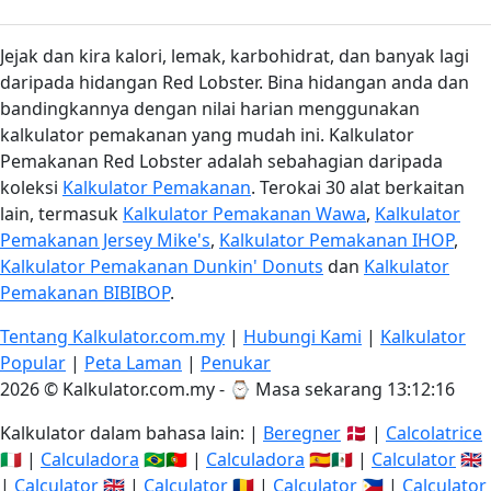
Jejak dan kira kalori, lemak, karbohidrat, dan banyak lagi
daripada hidangan Red Lobster. Bina hidangan anda dan
bandingkannya dengan nilai harian menggunakan
kalkulator pemakanan yang mudah ini. Kalkulator
Pemakanan Red Lobster adalah sebahagian daripada
koleksi
Kalkulator Pemakanan
. Terokai 30 alat berkaitan
lain, termasuk
Kalkulator Pemakanan Wawa
,
Kalkulator
Pemakanan Jersey Mike's
,
Kalkulator Pemakanan IHOP
,
Kalkulator Pemakanan Dunkin' Donuts
dan
Kalkulator
Pemakanan BIBIBOP
.
Tentang Kalkulator.com.my
|
Hubungi Kami
|
Kalkulator
Popular
|
Peta Laman
|
Penukar
2026 © Kalkulator.com.my - ⌚
Masa sekarang 13:12:17
Kalkulator dalam bahasa lain: |
Beregner
🇩🇰 |
Calcolatrice
🇮🇹 |
Calculadora
🇧🇷🇵🇹 |
Calculadora
🇪🇸🇲🇽 |
Calculator
🇬🇧
|
Calculator
🇬🇧 |
Calculator
🇷🇴 |
Calculator
🇵🇭 |
Calculator