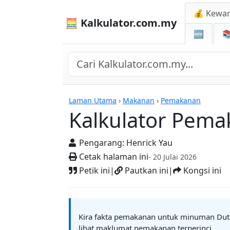
💰 Kewa
🧮 Kalkulator.com.my
🆕

Kalkulator Pemakana
Laman Utama
›
Makanan
›
Pemakanan
Kalkulator Pema
Pengarang:
Henrick Yau
Cetak halaman ini
- 20 Julai 2026
Petik ini
|
Pautkan ini
|
Kongsi ini
Kira fakta pemakanan untuk minuman Dutc
lihat maklumat pemakanan terperinci.