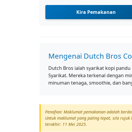
Kira Pemakanan
Mengenai Dutch Bros Co
Dutch Bros ialah syarikat kopi pandu
Syarikat. Mereka terkenal dengan m
minuman tenaga, smoothie, dan bany
Penafian: Maklumat pemakanan adalah berdasa
Untuk maklumat yang paling tepat, sila rujuk 
terakhir: 11 Mei 2025.