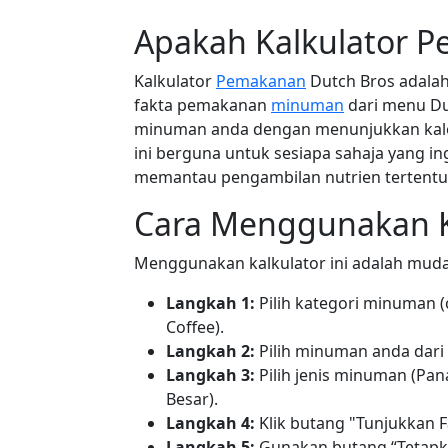
Apakah Kalkulator 
Kalkulator
Pemakanan
Dutch Bros adalah
fakta pemakanan
minuman
dari menu D
minuman anda dengan menunjukkan kalor
ini berguna untuk sesiapa sahaja yang in
memantau pengambilan nutrien tertentu s
Cara Menggunakan K
Menggunakan kalkulator ini adalah muda
Langkah 1:
Pilih kategori minuman (c
Coffee).
Langkah 2:
Pilih minuman anda dar
Langkah 3:
Pilih jenis minuman (Pana
Besar).
Langkah 4:
Klik butang "Tunjukkan 
Langkah 5:
Gunakan butang “Tetapk