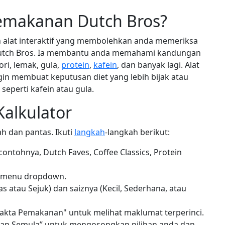
Pemakanan Dutch Bros?
 alat interaktif yang membolehkan anda memeriksa
utch Bros. Ia membantu anda memahami kandungan
i, lemak, gula,
protein
,
kafein
, dan banyak lagi. Alat
gin membuat keputusan diet yang lebih bijak atau
eperti kafein atau gula.
alkulator
h dan pantas. Ikuti
langkah
-langkah berikut:
ontohnya, Dutch Faves, Coffee Classics, Protein
i menu dropdown.
s atau Sejuk) dan saiznya (Kecil, Sederhana, atau
Fakta Pemakanan" untuk melihat maklumat terperinci.
an Semula” untuk mengosongkan pilihan anda dan