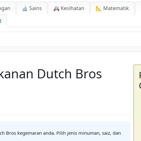
ngan
🔬 Sains
🚑 Kesihatan
📐 Matematik

n Dutch Bros
kanan Dutch Bros
h Bros kegemaran anda. Pilih jenis minuman, saiz, dan