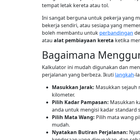
tempat letak kereta atau tol.
Ini sangat berguna untuk pekerja yang 
bekerja sendiri, atau sesiapa yang meme
boleh membantu untuk
perbandingan
de
atau
alat pembiayaan kereta
ketika mer
Bagaimana Menggun
Kalkulator ini mudah digunakan dan meny
perjalanan yang berbeza. Ikuti
langkah
-l
Masukkan Jarak:
Masukkan sejauh ma
kilometer.
Pilih Kadar Pampasan:
Masukkan kad
anda untuk mengisi kadar standard 
Pilih Mata Wang:
Pilih mata wang p
mudah.
Nyatakan Butiran Perjalanan:
Nyata
kenderaan yang digunakan, dan seba