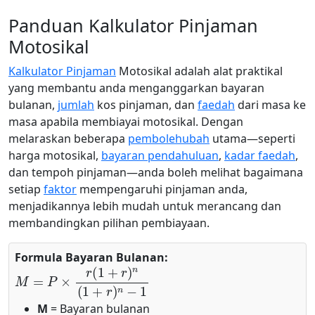
Panduan Kalkulator Pinjaman
Motosikal
Kalkulator Pinjaman
Motosikal adalah alat praktikal
yang membantu anda menganggarkan bayaran
bulanan,
jumlah
kos pinjaman, dan
faedah
dari masa ke
masa apabila membiayai motosikal. Dengan
melaraskan beberapa
pembolehubah
utama—seperti
harga motosikal,
bayaran pendahuluan
,
kadar faedah
,
dan tempoh pinjaman—anda boleh melihat bagaimana
setiap
faktor
mempengaruhi pinjaman anda,
menjadikannya lebih mudah untuk merancang dan
membandingkan pilihan pembiayaan.
Formula Bayaran Bulanan:
M
=
P
×
r
(
1
+
r
)
n
(
1
+
r
)
n
−
1
M
= Bayaran bulanan