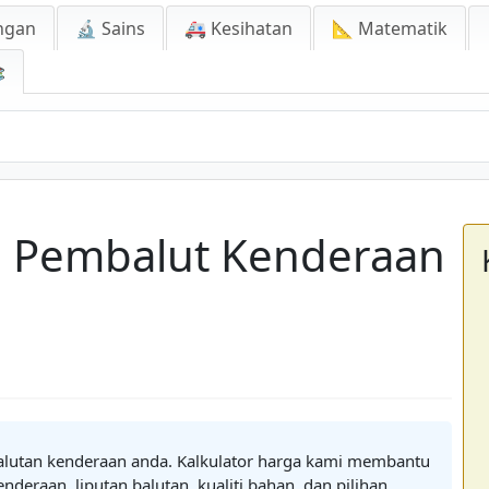
ngan
🔬 Sains
🚑 Kesihatan
📐 Matematik

a Pembalut Kenderaan
alutan kenderaan anda. Kalkulator harga kami membantu
deraan, liputan balutan, kualiti bahan, dan pilihan