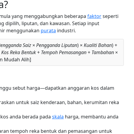
a?
ormula yang menggabungkan beberapa
faktor
seperti
g dipilih, liputan, dan kawasan. Setiap input
khir menggunakan
purata
industri.
Pengganda Saiz × Pengganda Liputan
) ×
Kualiti Bahan
) +
+
Kos Reka Bentuk
+
Tempoh Pemasangan
+
Tambahan
×
 Mudah Alih]
nggu sebut harga—dapatkan anggaran kos dalam
raskan untuk saiz kenderaan, bahan, kerumitan reka
 kos anda berada pada
skala
harga, membantu anda
aran tempoh reka bentuk dan pemasangan untuk