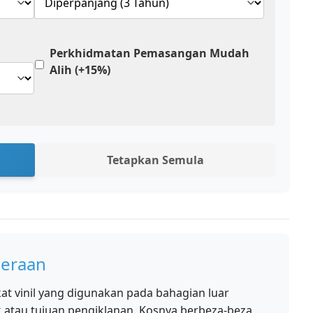
Perkhidmatan Pemasangan Mudah
Alih (+15%)
Tetapkan Semula
eraan
at vinil yang digunakan pada bahagian luar
 atau tujuan pengiklanan. Kosnya berbeza-beza