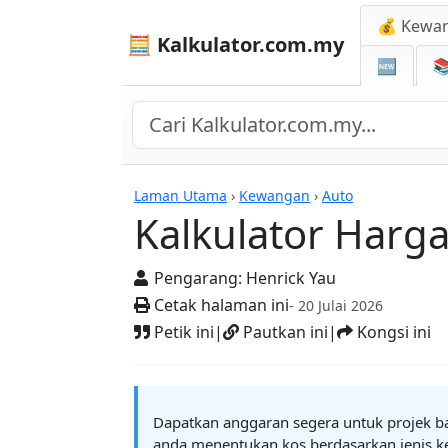
💰 Kewa
🧮 Kalkulator.com.my
🆕

Kalkulator
Laman Utama
›
Kewangan
›
Auto
Kalkulator Harg
Pengarang:
Henrick Yau
Cetak halaman ini
- 20 Julai 2026
Petik ini
|
Pautkan ini
|
Kongsi ini
Dapatkan anggaran segera untuk projek b
anda menentukan kos berdasarkan jenis ken