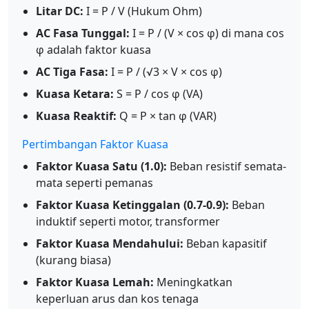
Litar DC:
I = P / V (Hukum Ohm)
AC Fasa Tunggal:
I = P / (V × cos φ) di mana cos
φ adalah faktor kuasa
AC Tiga Fasa:
I = P / (√3 × V × cos φ)
Kuasa Ketara:
S = P / cos φ (VA)
Kuasa Reaktif:
Q = P × tan φ (VAR)
Pertimbangan Faktor Kuasa
Faktor Kuasa Satu (1.0):
Beban resistif semata-
mata seperti pemanas
Faktor Kuasa Ketinggalan (0.7-0.9):
Beban
induktif seperti motor, transformer
Faktor Kuasa Mendahului:
Beban kapasitif
(kurang biasa)
Faktor Kuasa Lemah:
Meningkatkan
keperluan arus dan kos tenaga