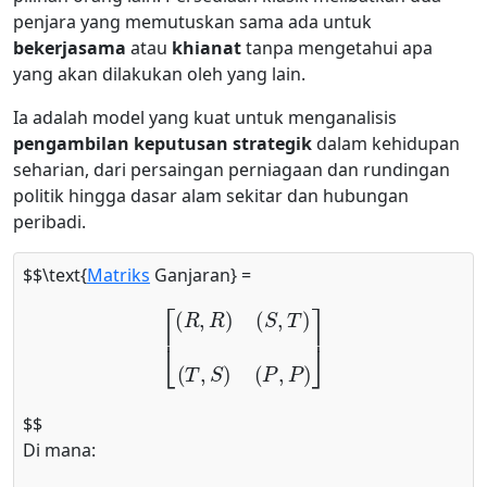
penjara yang memutuskan sama ada untuk
bekerjasama
atau
khianat
tanpa mengetahui apa
yang akan dilakukan oleh yang lain.
Ia adalah model yang kuat untuk menganalisis
pengambilan keputusan strategik
dalam kehidupan
seharian, dari persaingan perniagaan dan rundingan
politik hingga dasar alam sekitar dan hubungan
peribadi.
$$\text{
Matriks
Ganjaran} =
[
(
R
,
R
)
(
S
,
T
)
(
T
,
S
)
(
P
,
P
)
]
$$
Di mana: