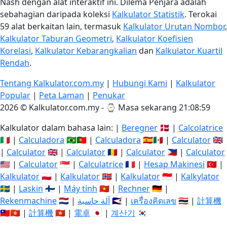
Nash dengan alat interaktif ini. Dilema Penjara adalah
sebahagian daripada koleksi
Kalkulator Statistik
. Terokai
59 alat berkaitan lain, termasuk
Kalkulator Urutan Nombor
,
Kalkulator Taburan Geometri
,
Kalkulator Koefisien
Korelasi
,
Kalkulator Kebarangkalian
dan
Kalkulator Kuartil
Rendah
.
Tentang Kalkulator.com.my
|
Hubungi Kami
|
Kalkulator
Popular
|
Peta Laman
|
Penukar
2026 © Kalkulator.com.my - ⌚
Masa sekarang 21:08:59
Kalkulator dalam bahasa lain: |
Beregner
🇩🇰 |
Calcolatrice
🇮🇹 |
Calculadora
🇧🇷🇵🇹 |
Calculadora
🇪🇸🇲🇽 |
Calculator
🇬🇧
|
Calculator
🇬🇧 |
Calculator
🇷🇴 |
Calculator
🇵🇭 |
Calculator
🇺🇸 |
Calculator
🇸🇬 |
Calculatrice
🇫🇷 |
Hesap Makinesi
🇹🇷 |
Kalkulator
🇵🇱 |
Kalkulator
🇳🇴 |
Kalkulator
🇮🇩 |
Kalkylator
🇸🇪 |
Laskin
🇫🇮 |
Máy tính
🇻🇳 |
Rechner
🇩🇪 |
Rekenmachine
🇳🇱 |
آلة حاسبة
🇸🇦 |
เครื่องคิดเลข
🇹🇭 |
計算機
🇹🇼🇭🇰 |
計算機
🇭🇰 |
電卓
🇯🇵 |
계산기
🇰🇷