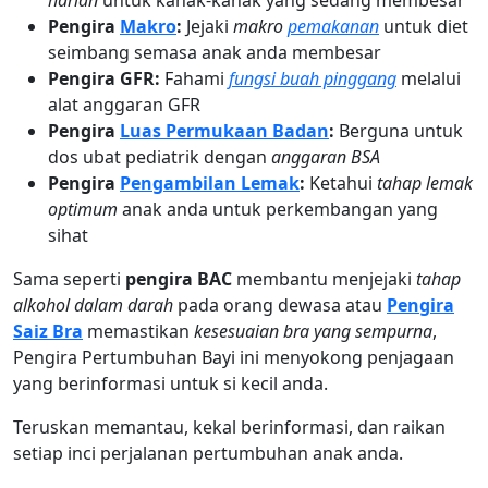
harian
untuk kanak-kanak yang sedang membesar
Pengira
Makro
:
Jejaki
makro
pemakanan
untuk diet
seimbang semasa anak anda membesar
Pengira GFR:
Fahami
fungsi buah pinggang
melalui
alat anggaran GFR
Pengira
Luas Permukaan Badan
:
Berguna untuk
dos ubat pediatrik dengan
anggaran BSA
Pengira
Pengambilan Lemak
:
Ketahui
tahap lemak
optimum
anak anda untuk perkembangan yang
sihat
Sama seperti
pengira BAC
membantu menjejaki
tahap
alkohol dalam darah
pada orang dewasa atau
Pengira
Saiz Bra
memastikan
kesesuaian bra yang sempurna
,
Pengira Pertumbuhan Bayi ini menyokong penjagaan
yang berinformasi untuk si kecil anda.
Teruskan memantau, kekal berinformasi, dan raikan
setiap inci perjalanan pertumbuhan anak anda.