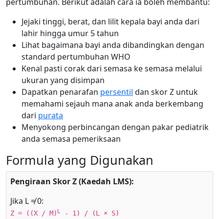
pertumbuhan. Berikut adalah cara ia boleh membantu:
Jejaki tinggi, berat, dan lilit kepala bayi anda dari
lahir hingga umur 5 tahun
Lihat bagaimana bayi anda dibandingkan dengan
standard pertumbuhan WHO
Kenal pasti corak dari semasa ke semasa melalui
ukuran yang disimpan
Dapatkan penarafan
persentil
dan skor Z untuk
memahami sejauh mana anak anda berkembang
dari
purata
Menyokong perbincangan dengan pakar pediatrik
anda semasa pemeriksaan
Formula yang Digunakan
Pengiraan Skor Z (Kaedah LMS):
Jika L ≠ 0:
L
Z = ((X / M)
- 1) / (L × S)