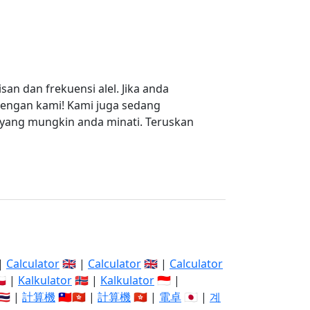
n dan frekuensi alel. Jika anda
dengan kami! Kami juga sedang
 yang mungkin anda minati. Teruskan
 |
Calculator
🇬🇧 |
Calculator
🇬🇧 |
Calculator
🇱 |
Kalkulator
🇳🇴 |
Kalkulator
🇮🇩 |
🇭 |
計算機
🇹🇼🇭🇰 |
計算機
🇭🇰 |
電卓
🇯🇵 |
계