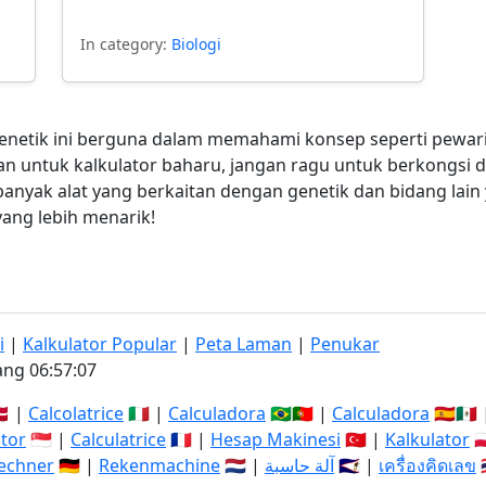
In category:
Biologi
netik ini berguna dalam memahami konsep seperti pewarisa
 untuk kalkulator baharu, jangan ragu untuk berkongsi 
nyak alat yang berkaitan dengan genetik dan bidang lain
ang lebih menarik!
i
|
Kalkulator Popular
|
Peta Laman
|
Penukar
ng 06:57:07
🇰 |
Calcolatrice
🇮🇹 |
Calculadora
🇧🇷🇵🇹 |
Calculadora
🇪🇸🇲🇽
ator
🇸🇬 |
Calculatrice
🇫🇷 |
Hesap Makinesi
🇹🇷 |
Kalkulator
🇵
echner
🇩🇪 |
Rekenmachine
🇳🇱 |
آلة حاسبة
🇸🇦 |
เครื่องคิดเลข
