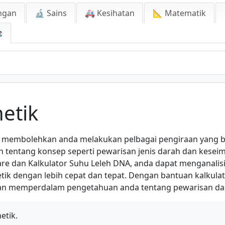
ngan
🔬 Sains
🚑 Kesihatan
📐 Matematik

netik
ik membolehkan anda melakukan pelbagai pengiraan yang 
n tentang konsep seperti pewarisan jenis darah dan kese
uare dan Kalkulator Suhu Leleh DNA, anda dapat menganal
k dengan lebih cepat dan tepat. Dengan bantuan kalkulato
dan memperdalam pengetahuan anda tentang pewarisan dan 
etik.