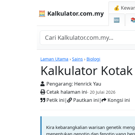
💰 Kewa
🧮 Kalkulator.com.my
🆕

Kalkulator
Laman Utama
›
Sains
›
Biologi
Kalkulator Kotak
Pengarang:
Henrick Yau
Cetak halaman ini
- 20 Julai 2026
Petik ini
|
Pautkan ini
|
Kongsi ini
Kira kebarangkalian warisan genetik meng
menentukan genotip dan fenotip yang berpo