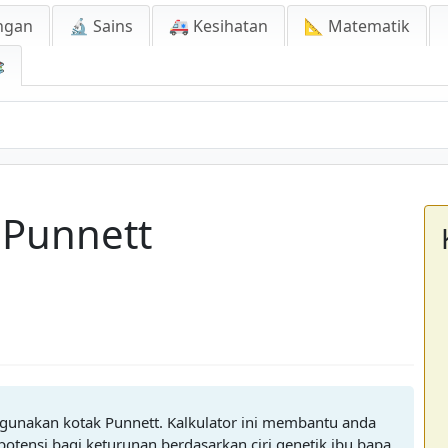
ngan
🔬 Sains
🚑 Kesihatan
📐 Matematik

 Punnett
gunakan kotak Punnett. Kalkulator ini membantu anda
tensi bagi keturunan berdasarkan ciri genetik ibu bapa.