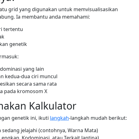
satu grid yang digunakan untuk memvisualisasikan
ergabung. Ia membantu anda memahami:
i tertentu
ak
rkan genetik
ermasuk:
ndominasi yang lain
n kedua-dua ciri muncul
resikan secara sama rata
awa pada kromosom X
akan Kalkulator
n genetik ini, ikuti
langkah
-langkah mudah berikut:
 sedang jelajahi (contohnya, Warna Mata)
 Lengkap, Kodominasi, atau Terkait Jantina)