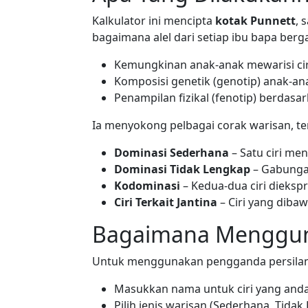
Kalkulator ini mencipta
kotak Punnett
, 
bagaimana alel dari setiap ibu bapa b
Kemungkinan anak-anak mewarisi cir
Komposisi genetik (genotip) anak-an
Penampilan fizikal (fenotip) berdasa
Ia menyokong pelbagai corak warisan, t
Dominasi Sederhana
– Satu ciri me
Dominasi Tidak Lengkap
– Gabunga
Kodominasi
– Kedua-dua ciri dieksp
Ciri Terkait Jantina
– Ciri yang dib
Bagaimana Menggun
Untuk menggunakan pengganda persilanga
Masukkan nama untuk ciri yang anda
Pilih jenis warisan (Sederhana, Tidak