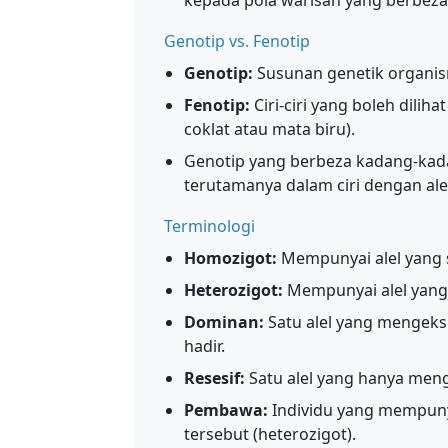
kepada pola warisan yang berbeza
Genotip vs. Fenotip
Genotip:
Susunan genetik organism
Fenotip:
Ciri-ciri yang boleh dilih
coklat atau mata biru).
Genotip yang berbeza kadang-kad
terutamanya dalam ciri dengan ale
Terminologi
Homozigot:
Mempunyai alel yang s
Heterozigot:
Mempunyai alel yang b
Dominan:
Satu alel yang mengeksp
hadir.
Resesif:
Satu alel yang hanya menge
Pembawa:
Individu yang mempunyai
tersebut (heterozigot).