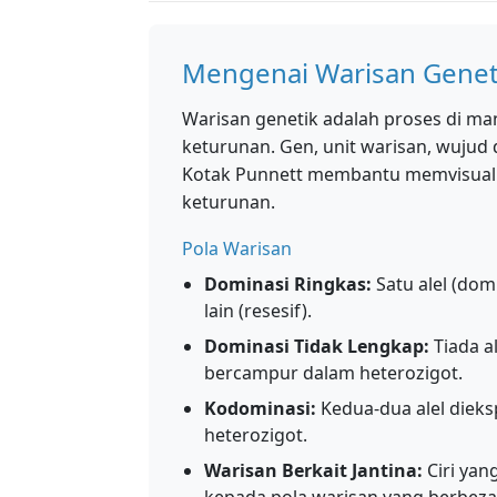
Mengenai Warisan Genet
Warisan genetik adalah proses di man
keturunan. Gen, unit warisan, wujud 
Kotak Punnett membantu memvisualisa
keturunan.
Pola Warisan
Dominasi Ringkas:
Satu alel (do
lain (resesif).
Dominasi Tidak Lengkap:
Tiada a
bercampur dalam heterozigot.
Kodominasi:
Kedua-dua alel dieks
heterozigot.
Warisan Berkait Jantina:
Ciri ya