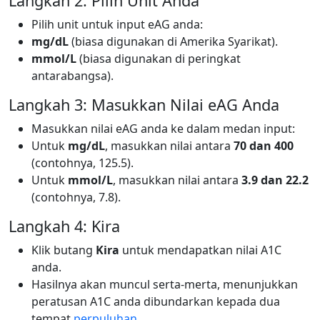
Langkah 2: Pilih Unit Anda
Pilih unit untuk input eAG anda:
mg/dL
(biasa digunakan di Amerika Syarikat).
mmol/L
(biasa digunakan di peringkat
antarabangsa).
Langkah 3: Masukkan Nilai eAG Anda
Masukkan nilai eAG anda ke dalam medan input:
Untuk
mg/dL
, masukkan nilai antara
70 dan 400
(contohnya, 125.5).
Untuk
mmol/L
, masukkan nilai antara
3.9 dan 22.2
(contohnya, 7.8).
Langkah 4: Kira
Klik butang
Kira
untuk mendapatkan nilai A1C
anda.
Hasilnya akan muncul serta-merta, menunjukkan
peratusan A1C anda dibundarkan kepada dua
tempat
perpuluhan
.