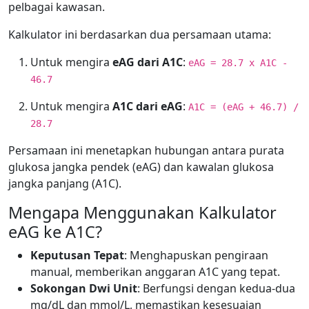
pelbagai kawasan.
Kalkulator ini berdasarkan dua persamaan utama:
Untuk mengira
eAG dari A1C
:
eAG = 28.7 x A1C -
46.7
Untuk mengira
A1C dari eAG
:
A1C = (eAG + 46.7) /
28.7
Persamaan ini menetapkan hubungan antara purata
glukosa jangka pendek (eAG) dan kawalan glukosa
jangka panjang (A1C).
Mengapa Menggunakan Kalkulator
eAG ke A1C?
Keputusan Tepat
: Menghapuskan pengiraan
manual, memberikan anggaran A1C yang tepat.
Sokongan Dwi Unit
: Berfungsi dengan kedua-dua
mg/dL dan mmol/L, memastikan kesesuaian