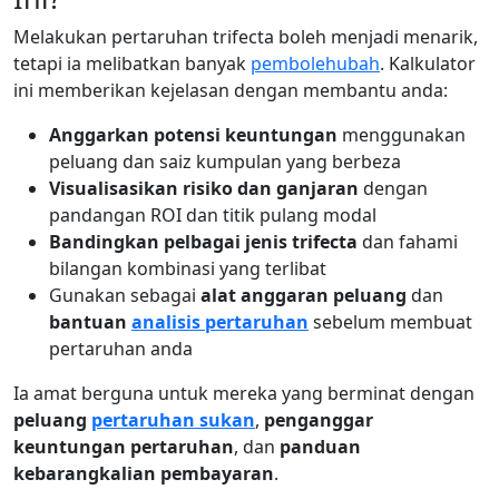
Melakukan pertaruhan trifecta boleh menjadi menarik,
tetapi ia melibatkan banyak
pembolehubah
. Kalkulator
ini memberikan kejelasan dengan membantu anda:
Anggarkan potensi keuntungan
menggunakan
peluang dan saiz kumpulan yang berbeza
Visualisasikan risiko dan ganjaran
dengan
pandangan ROI dan titik pulang modal
Bandingkan pelbagai jenis trifecta
dan fahami
bilangan kombinasi yang terlibat
Gunakan sebagai
alat anggaran peluang
dan
bantuan
analisis pertaruhan
sebelum membuat
pertaruhan anda
Ia amat berguna untuk mereka yang berminat dengan
peluang
pertaruhan sukan
,
penganggar
keuntungan pertaruhan
, dan
panduan
kebarangkalian pembayaran
.