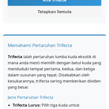
Kira Trifecta
Tetapkan Semula
Memahami Pertaruhan Trifecta
Trifecta
ialah pertaruhan lumba kuda eksotik di
mana anda mesti memilih dengan betul kuda yang
menduduki tempat pertama, kedua, dan ketiga
dalam susunan yang tepat. Disebabkan oleh
kesukarannya, trifecta sering memberikan dividen
yang besar.
Jenis Pertaruhan Trifecta
Trifecta Lurus:
Pilih tiga kuda untuk