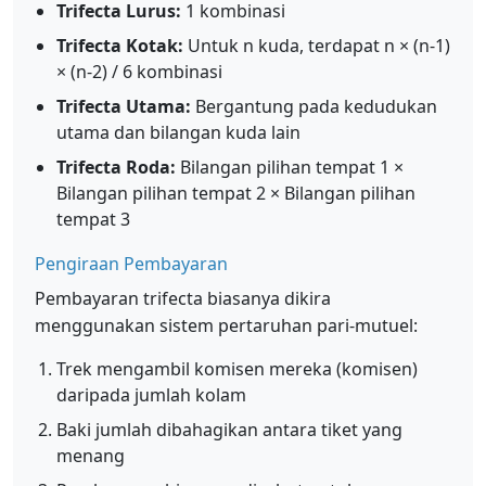
Trifecta Lurus:
1 kombinasi
Trifecta Kotak:
Untuk n kuda, terdapat n × (n-1)
× (n-2) / 6 kombinasi
Trifecta Utama:
Bergantung pada kedudukan
utama dan bilangan kuda lain
Trifecta Roda:
Bilangan pilihan tempat 1 ×
Bilangan pilihan tempat 2 × Bilangan pilihan
tempat 3
Pengiraan Pembayaran
Pembayaran trifecta biasanya dikira
menggunakan sistem pertaruhan pari-mutuel:
Trek mengambil komisen mereka (komisen)
daripada jumlah kolam
Baki jumlah dibahagikan antara tiket yang
menang