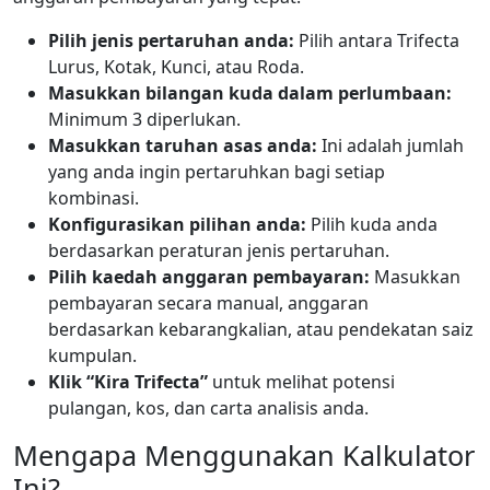
Pilih jenis pertaruhan anda:
Pilih antara Trifecta
Lurus, Kotak, Kunci, atau Roda.
Masukkan bilangan kuda dalam perlumbaan:
Minimum 3 diperlukan.
Masukkan taruhan asas anda:
Ini adalah jumlah
yang anda ingin pertaruhkan bagi setiap
kombinasi.
Konfigurasikan pilihan anda:
Pilih kuda anda
berdasarkan peraturan jenis pertaruhan.
Pilih kaedah anggaran pembayaran:
Masukkan
pembayaran secara manual, anggaran
berdasarkan kebarangkalian, atau pendekatan saiz
kumpulan.
Klik “Kira Trifecta”
untuk melihat potensi
pulangan, kos, dan carta analisis anda.
Mengapa Menggunakan Kalkulator
Ini?