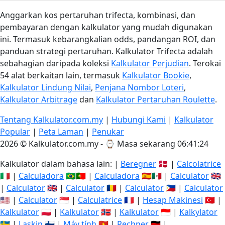
Anggarkan kos pertaruhan trifecta, kombinasi, dan
pembayaran dengan kalkulator yang mudah digunakan
ini. Termasuk kebarangkalian odds, pandangan ROI, dan
panduan strategi pertaruhan. Kalkulator Trifecta adalah
sebahagian daripada koleksi
Kalkulator Perjudian
. Terokai
54 alat berkaitan lain, termasuk
Kalkulator Bookie
,
Kalkulator Lindung Nilai
,
Penjana Nombor Loteri
,
Kalkulator Arbitrage
dan
Kalkulator Pertaruhan Roulette
.
Tentang Kalkulator.com.my
|
Hubungi Kami
|
Kalkulator
Popular
|
Peta Laman
|
Penukar
2026 © Kalkulator.com.my - ⌚
Masa sekarang 06:41:25
Kalkulator dalam bahasa lain: |
Beregner
🇩🇰 |
Calcolatrice
🇮🇹 |
Calculadora
🇧🇷🇵🇹 |
Calculadora
🇪🇸🇲🇽 |
Calculator
🇬🇧
|
Calculator
🇬🇧 |
Calculator
🇷🇴 |
Calculator
🇵🇭 |
Calculator
🇺🇸 |
Calculator
🇸🇬 |
Calculatrice
🇫🇷 |
Hesap Makinesi
🇹🇷 |
Kalkulator
🇵🇱 |
Kalkulator
🇳🇴 |
Kalkulator
🇮🇩 |
Kalkylator
🇸🇪 |
Laskin
🇫🇮 |
Máy tính
🇻🇳 |
Rechner
🇩🇪 |