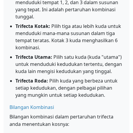
menduduki tempat 1, 2, dan 3 dalam susunan
yang tepat. Ini adalah pertaruhan kombinasi
tunggal.
Trifecta Kotak:
Pilih tiga atau lebih kuda untuk
menduduki mana-mana susunan dalam tiga
tempat teratas. Kotak 3 kuda menghasilkan 6
kombinasi.
Trifecta Utama:
Pilih satu kuda (kuda "utama")
untuk menduduki kedudukan tertentu, dengan
kuda lain mengisi kedudukan yang tinggal.
Trifecta Roda:
Pilih kuda yang berbeza untuk
setiap kedudukan, dengan pelbagai pilihan
yang mungkin untuk setiap kedudukan.
Bilangan Kombinasi
Bilangan kombinasi dalam pertaruhan trifecta
anda menentukan kosnya: