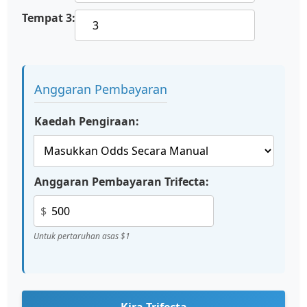
Tempat 3:
Anggaran Pembayaran
Kaedah Pengiraan:
Anggaran Pembayaran Trifecta:
$
Untuk pertaruhan asas $1