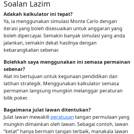
Soalan Lazim
Adakah kalkulator ini tepat?
Ya, ia menggunakan simulasi Monte Carlo dengan
iterasi yang boleh disesuaikan untuk anggaran yang
boleh dipercayai. Semakin banyak simulasi yang anda
jalankan, semakin dekat hasilnya dengan
kebarangkalian sebenar.
Bolehkah saya menggunakan ini semasa permainan
sebenar?
Alat ini bertujuan untuk kegunaan pendidikan dan
latihan strategik. Menggunakan kalkulator semasa
permainan langsung mungkin melanggar peraturan
bilik poker.
Bagaimana julat lawan ditentukan?
Julat lawan mewakili
peratusan
tangan permulaan yang
mungkin dimainkan oleh lawan. Sebagai contoh, lawan
“ketat” hanya bermain tangan terbaik, manakala lawan