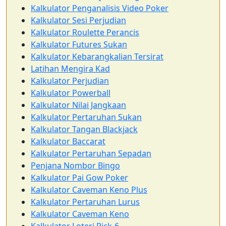
Kalkulator Penganalisis Video Poker
Kalkulator Sesi Perjudian
Kalkulator Roulette Perancis
Kalkulator Futures Sukan
Kalkulator Kebarangkalian Tersirat
Latihan Mengira Kad
Kalkulator Perjudian
Kalkulator Powerball
Kalkulator Nilai Jangkaan
Kalkulator Pertaruhan Sukan
Kalkulator Tangan Blackjack
Kalkulator Baccarat
Kalkulator Pertaruhan Sepadan
Penjana Nombor Bingo
Kalkulator Pai Gow Poker
Kalkulator Caveman Keno Plus
Kalkulator Pertaruhan Lurus
Kalkulator Caveman Keno