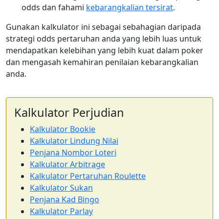
odds dan fahami
kebarangkalian tersirat
.
Gunakan kalkulator ini sebagai sebahagian daripada
strategi odds pertaruhan anda yang lebih luas untuk
mendapatkan kelebihan yang lebih kuat dalam poker
dan mengasah kemahiran penilaian kebarangkalian
anda.
Kalkulator Perjudian
Kalkulator Bookie
Kalkulator Lindung Nilai
Penjana Nombor Loteri
Kalkulator Arbitrage
Kalkulator Pertaruhan Roulette
Kalkulator Sukan
Penjana Kad Bingo
Kalkulator Parlay