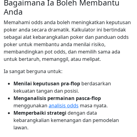
Bagaimana Ia Boleh Membantu
Anda
Memahami odds anda boleh meningkatkan keputusan
poker anda secara dramatik. Kalkulator ini bertindak
sebagai alat kebarangkalian poker dan panduan odds
poker untuk membantu anda menilai risiko,
membandingkan pot odds, dan memilih sama ada
untuk bertaruh, memanggil, atau melipat.
Ia sangat berguna untuk:
Menilai keputusan pra-flop
berdasarkan
kekuatan tangan dan posisi.
Menganalisis permainan pasca-flop
menggunakan
analisis odds
masa nyata.
Memperbaiki strategi
dengan data
kebarangkalian kemenangan dan pemodelan
lawan.