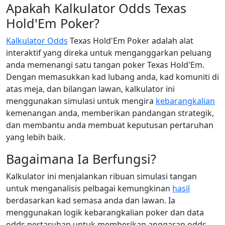
Apakah Kalkulator Odds Texas
Hold'Em Poker?
Kalkulator Odds
Texas Hold'Em Poker adalah alat
interaktif yang direka untuk menganggarkan peluang
anda memenangi satu tangan poker Texas Hold'Em.
Dengan memasukkan kad lubang anda, kad komuniti di
atas meja, dan bilangan lawan, kalkulator ini
menggunakan simulasi untuk mengira
kebarangkalian
kemenangan anda, memberikan pandangan strategik,
dan membantu anda membuat keputusan pertaruhan
yang lebih baik.
Bagaimana Ia Berfungsi?
Kalkulator ini menjalankan ribuan simulasi tangan
untuk menganalisis pelbagai kemungkinan
hasil
berdasarkan kad semasa anda dan lawan. Ia
menggunakan logik kebarangkalian poker dan data
odds pertaruhan untuk memberikan anggaran odds