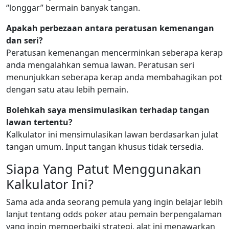
“longgar” bermain banyak tangan.
Apakah perbezaan antara peratusan kemenangan
dan seri?
Peratusan kemenangan mencerminkan seberapa kerap
anda mengalahkan semua lawan. Peratusan seri
menunjukkan seberapa kerap anda membahagikan pot
dengan satu atau lebih pemain.
Bolehkah saya mensimulasikan terhadap tangan
lawan tertentu?
Kalkulator ini mensimulasikan lawan berdasarkan julat
tangan umum. Input tangan khusus tidak tersedia.
Siapa Yang Patut Menggunakan
Kalkulator Ini?
Sama ada anda seorang pemula yang ingin belajar lebih
lanjut tentang odds poker atau pemain berpengalaman
yang ingin memperbaiki strategi, alat ini menawarkan