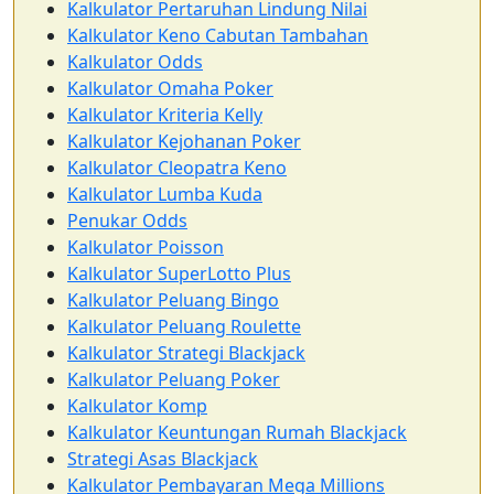
Kalkulator Pertaruhan Lindung Nilai
Kalkulator Keno Cabutan Tambahan
Kalkulator Odds
Kalkulator Omaha Poker
Kalkulator Kriteria Kelly
Kalkulator Kejohanan Poker
Kalkulator Cleopatra Keno
Kalkulator Lumba Kuda
Penukar Odds
Kalkulator Poisson
Kalkulator SuperLotto Plus
Kalkulator Peluang Bingo
Kalkulator Peluang Roulette
Kalkulator Strategi Blackjack
Kalkulator Peluang Poker
Kalkulator Komp
Kalkulator Keuntungan Rumah Blackjack
Strategi Asas Blackjack
Kalkulator Pembayaran Mega Millions