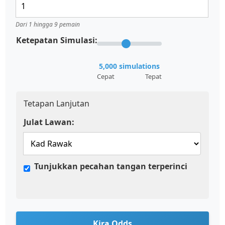
Dari 1 hingga 9 pemain
Ketepatan Simulasi:
5,000 simulations
Cepat
Tepat
Tetapan Lanjutan
Julat Lawan:
Tunjukkan pecahan tangan terperinci
Kira Odds