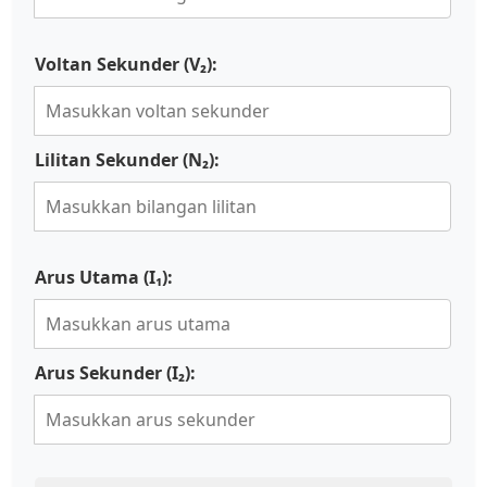
Voltan Sekunder (V₂):
Lilitan Sekunder (N₂):
Arus Utama (I₁):
Arus Sekunder (I₂):