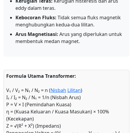
Kerugian Teras:
Kerugian histeresis dan arus
eddy dalam teras.
Kebocoran Fluks:
Tidak semua fluks magnetik
menghubungkan kedua-dua lilitan.
Arus Magnetisasi:
Arus yang diperlukan untuk
membentuk medan magnet.
Formula Utama Transformer:
V₁ / V₂ = N₁ / N₂ = n (
Nisbah
Lilitan
)
I₁ / I₂ = N₂ / N₁ = 1/n (Nisbah Arus)
P = V × I (Pemindahan Kuasa)
η = (Kuasa Keluaran / Kuasa Masukan) × 100%
(Kecekapan)
Z = √(R² + X²) (Impedans)