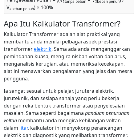
Pengawalan Voltan = ((V₂
− V₂
) /
tanpa beban
beban penuh
V₂
) × 100%
beban penuh
Apa Itu Kalkulator Transformer?
Kalkulator Transformer adalah alat praktikal yang
membantu anda menilai pelbagai aspek prestasi
transformer
elektrik
. Sama ada anda menganggarkan
pemindahan kuasa, mengira nisbah voltan dan arus,
menganalisis kerugian, atau memeriksa kecekapan,
alat ini menawarkan pengalaman yang jelas dan mesra
pengguna.
Ia sangat sesuai untuk pelajar, jurutera elektrik,
juruteknik, dan sesiapa sahaja yang perlu bekerja
dengan reka bentuk transformer atau penyelesaian
masalah. Sama seperti bagaimana
panduan penurunan
voltan
membantu anda mengira kehilangan voltan
dalam
litar
, kalkulator ini menyokong perancangan
elektrik dan diagnostik yang melibatkan transformer.