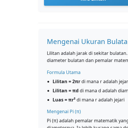
Mengenai Ukuran Bulat
Lilitan adalah jarak di sekitar bulata
diameter bulatan dan pemalar matema
Formula Utama
Lilitan = 2πr
di mana r adalah jejar
Lilitan = πd
di mana d adalah dia
Luas = πr²
di mana r adalah jejari
Mengenai Pi (π)
Pi (π) adalah pemalar matematik yang
diameternya. Ia lebih kurang sama de