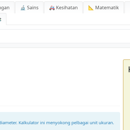
ngan
🔬 Sains
🚑 Kesihatan
📐 Matematik

u diameter. Kalkulator ini menyokong pelbagai unit ukuran.