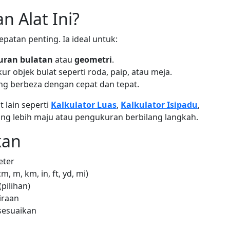
 Alat Ini?
epatan penting. Ia ideal untuk:
uran bulatan
atau
geometri
.
r objek bulat seperti roda, paip, atau meja.
ng berbeza dengan cepat dan tepat.
 lain seperti
Kalkulator Luas
,
Kalkulator Isipadu
,
ng lebih maju atau pengukuran berbilang langkah.
kan
eter
 m, km, in, ft, yd, mi)
pilihan)
iraan
sesuaikan