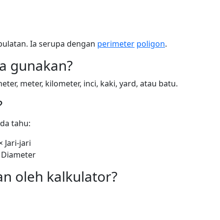
i bulatan. Ia serupa dengan
perimeter
poligon
.
ya gunakan?
er, meter, kilometer, inci, kaki, yard, atau batu.
?
da tahu:
 Jari-jari
× Diameter
an oleh kalkulator?