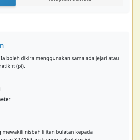
an
n. Ia boleh dikira menggunakan sama ada jejari atau
tik π (pi).
i
meter
 mewakili nisbah lilitan bulatan kepada
ngan 3.14159, walaupun kalkulator ini