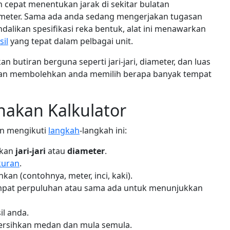
 cepat menentukan jarak di sekitar bulatan
ameter. Sama ada anda sedang mengerjakan tugasan
dalikan spesifikasi reka bentuk, alat ini menawarkan
sil
yang tepat dalam pelbagai unit.
kan butiran berguna seperti jari-jari, diameter, dan luas
an membolehkan anda memilih berapa banyak tempat
akan Kalkulator
an mengikuti
langkah
-langkah ini:
akan
jari-jari
atau
diameter
.
kuran
.
kan (contohnya, meter, inci, kaki).
tempat perpuluhan atau sama ada untuk menunjukkan
il anda.
rsihkan medan dan mula semula.