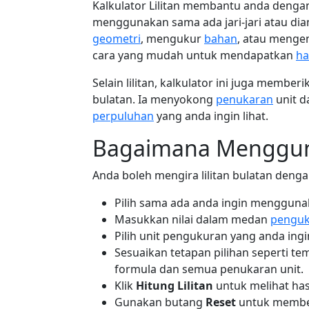
Kalkulator Lilitan membantu anda dengan
menggunakan sama ada jari-jari atau di
geometri
, mengukur
bahan
, atau mengen
cara yang mudah untuk mendapatkan
ha
Selain lilitan, kalkulator ini juga memberi
bulatan. Ia menyokong
penukaran
unit d
perpuluhan
yang anda ingin lihat.
Bagaimana Menggun
Anda boleh mengira lilitan bulatan deng
Pilih sama ada anda ingin menggun
Masukkan nilai dalam medan
pengu
Pilih unit pengukuran yang anda ingin
Sesuaikan tetapan pilihan seperti 
formula dan semua penukaran unit.
Klik
Hitung Lilitan
untuk melihat has
Gunakan butang
Reset
untuk membe