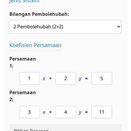
Jenis Sistem
Bilangan Pembolehubah:
Koefisien Persamaan
Persamaan
1:
x
+
y
=
Persamaan
2:
x
+
y
=