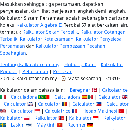
Masukkan sehingga tiga persamaan, dapatkan
penyelesaian, dan lihat penjelasan langkah demi langkah.
Kalkulator Sistem Persamaan adalah sebahagian daripada
koleksi
Kalkulator Algebra II
. Terokai 57 alat berkaitan lain,
termasuk
Kalkulator Sekan Terbalik
,
Kalkulator Cotangen
Terbalik
,
Kalkulator Ketaksamaan
,
Kalkulator Penyelesai
Persamaan
dan
Kalkulator Pembezaan Pecahan
Sebahagian
.
Tentang Kalkulator.com.my
|
Hubungi Kami
|
Kalkulator
Popular
|
Peta Laman
|
Penukar
2026 © Kalkulator.com.my - ⌚
Masa sekarang 13:13:04
Kalkulator dalam bahasa lain: |
Beregner
🇩🇰 |
Calcolatrice
🇮🇹 |
Calculadora
🇧🇷🇵🇹 |
Calculadora
🇪🇸🇲🇽 |
Calculator
🇬🇧
|
Calculator
🇬🇧 |
Calculator
🇷🇴 |
Calculator
🇵🇭 |
Calculator
🇺🇸 |
Calculator
🇸🇬 |
Calculatrice
🇫🇷 |
Hesap Makinesi
🇹🇷 |
Kalkulator
🇵🇱 |
Kalkulator
🇳🇴 |
Kalkulator
🇮🇩 |
Kalkylator
🇸🇪 |
Laskin
🇫🇮 |
Máy tính
🇻🇳 |
Rechner
🇩🇪 |