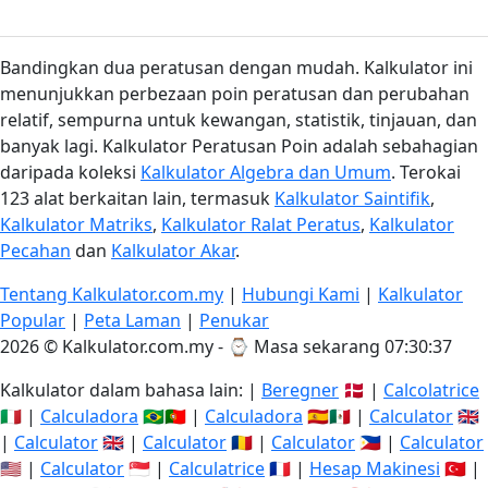
Bandingkan dua peratusan dengan mudah. Kalkulator ini
menunjukkan perbezaan poin peratusan dan perubahan
relatif, sempurna untuk kewangan, statistik, tinjauan, dan
banyak lagi. Kalkulator Peratusan Poin adalah sebahagian
daripada koleksi
Kalkulator Algebra dan Umum
. Terokai
123 alat berkaitan lain, termasuk
Kalkulator Saintifik
,
Kalkulator Matriks
,
Kalkulator Ralat Peratus
,
Kalkulator
Pecahan
dan
Kalkulator Akar
.
Tentang Kalkulator.com.my
|
Hubungi Kami
|
Kalkulator
Popular
|
Peta Laman
|
Penukar
2026 © Kalkulator.com.my - ⌚
Masa sekarang 07:30:38
Kalkulator dalam bahasa lain: |
Beregner
🇩🇰 |
Calcolatrice
🇮🇹 |
Calculadora
🇧🇷🇵🇹 |
Calculadora
🇪🇸🇲🇽 |
Calculator
🇬🇧
|
Calculator
🇬🇧 |
Calculator
🇷🇴 |
Calculator
🇵🇭 |
Calculator
🇺🇸 |
Calculator
🇸🇬 |
Calculatrice
🇫🇷 |
Hesap Makinesi
🇹🇷 |