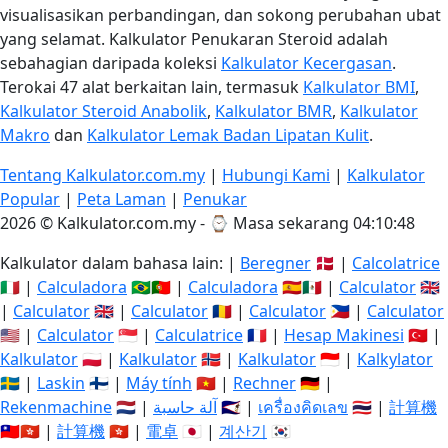
visualisasikan perbandingan, dan sokong perubahan ubat
yang selamat. Kalkulator Penukaran Steroid adalah
sebahagian daripada koleksi
Kalkulator Kecergasan
.
Terokai 47 alat berkaitan lain, termasuk
Kalkulator BMI
,
Kalkulator Steroid Anabolik
,
Kalkulator BMR
,
Kalkulator
Makro
dan
Kalkulator Lemak Badan Lipatan Kulit
.
Tentang Kalkulator.com.my
|
Hubungi Kami
|
Kalkulator
Popular
|
Peta Laman
|
Penukar
2026 © Kalkulator.com.my - ⌚
Masa sekarang 04:10:48
Kalkulator dalam bahasa lain: |
Beregner
🇩🇰 |
Calcolatrice
🇮🇹 |
Calculadora
🇧🇷🇵🇹 |
Calculadora
🇪🇸🇲🇽 |
Calculator
🇬🇧
|
Calculator
🇬🇧 |
Calculator
🇷🇴 |
Calculator
🇵🇭 |
Calculator
🇺🇸 |
Calculator
🇸🇬 |
Calculatrice
🇫🇷 |
Hesap Makinesi
🇹🇷 |
Kalkulator
🇵🇱 |
Kalkulator
🇳🇴 |
Kalkulator
🇮🇩 |
Kalkylator
🇸🇪 |
Laskin
🇫🇮 |
Máy tính
🇻🇳 |
Rechner
🇩🇪 |
Rekenmachine
🇳🇱 |
آلة حاسبة
🇸🇦 |
เครื่องคิดเลข
🇹🇭 |
計算機
🇹🇼🇭🇰 |
計算機
🇭🇰 |
電卓
🇯🇵 |
계산기
🇰🇷