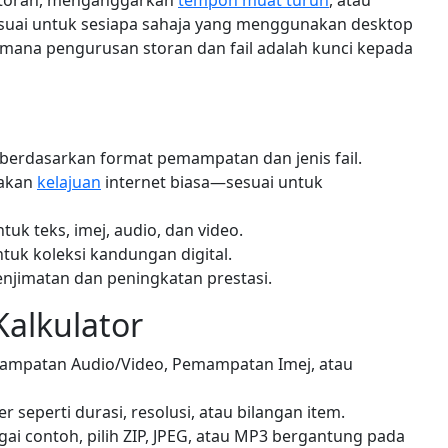
storan, menganggarkan
tempoh muat turun
, atau
uai untuk sesiapa sahaja yang menggunakan desktop
 mana pengurusan storan dan fail adalah kunci kepada
berdasarkan format pemampatan dan jenis fail.
nakan
kelajuan
internet biasa—sesuai untuk
k teks, imej, audio, dan video.
uk koleksi kandungan digital.
enjimatan dan peningkatan prestasi.
alkulator
emampatan Audio/Video, Pemampatan Imej, atau
r seperti durasi, resolusi, atau bilangan item.
agai contoh, pilih ZIP, JPEG, atau MP3 bergantung pada