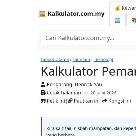
💰 Kewa
🧮 Kalkulator.com.my
🆕

Kalkulator
Laman Utama
›
Lain-lain
›
Teknologi
Kalkulator Pem
Pengarang:
Henrick Yau
Cetak halaman ini
- 20 Julai 2026
Petik ini
|
Pautkan ini
|
Kongsi ini
Kira saiz fail, nisbah mampatan, dan kepe
yang berbeza.