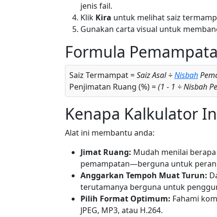
jenis fail.
Klik
Kira
untuk melihat saiz termamp
Gunakan carta visual untuk membandi
Formula Pemampat
Saiz Termampat =
Saiz Asal ÷
Nisbah
Pem
Penjimatan Ruang (%) =
(1 - 1 ÷ Nisbah 
Kenapa Kalkulator I
Alat ini membantu anda:
Jimat Ruang:
Mudah menilai berapa 
pemampatan—berguna untuk perancan
Anggarkan Tempoh Muat Turun:
D
terutamanya berguna untuk pengguna
Pilih Format Optimum:
Fahami kompr
JPEG, MP3, atau H.264.