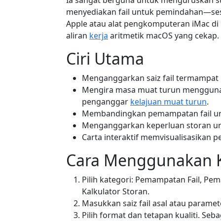
Ia sangat berguna untuk menguruskan 
menyediakan fail untuk pemindahan—ses
Apple atau alat pengkomputeran iMac di
aliran
kerja
aritmetik macOS yang cekap.
Ciri Utama
Menganggarkan saiz fail termampat 
Mengira masa muat turun menggu
penganggar
kelajuan muat turun
.
Membandingkan pemampatan fail untu
Menganggarkan keperluan storan unt
Carta interaktif memvisualisasikan p
Cara Menggunakan K
Pilih kategori: Pemampatan Fail, P
Kalkulator Storan.
Masukkan saiz fail asal atau paramete
Pilih format dan tetapan kualiti. Seb