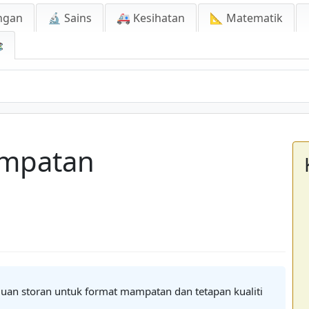
ngan
🔬 Sains
🚑 Kesihatan
📐 Matematik

ampatan
rluan storan untuk format mampatan dan tetapan kualiti