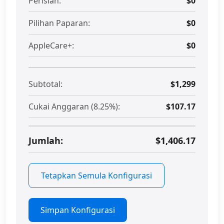
Perisian:
$0
Pilihan Paparan:
$0
AppleCare+:
$0
Subtotal:
$1,299
Cukai Anggaran (8.25%):
$107.17
Jumlah:
$1,406.17
Tetapkan Semula Konfigurasi
Simpan Konfigurasi